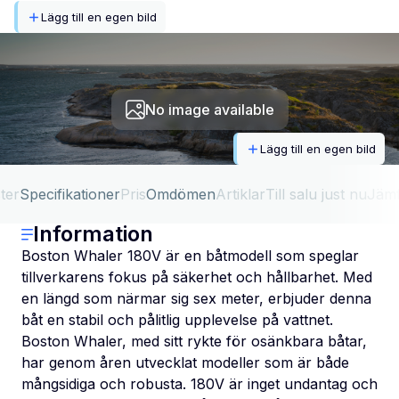
Lägg till en egen bild
No image available
Lägg till en egen bild
ter
Specifikationer
Pris
Omdömen
Artiklar
Till salu just nu
Jäm
Information
Boston Whaler 180V är en båtmodell som speglar
tillverkarens fokus på säkerhet och hållbarhet. Med
en längd som närmar sig sex meter, erbjuder denna
båt en stabil och pålitlig upplevelse på vattnet.
Boston Whaler, med sitt rykte för osänkbara båtar,
har genom åren utvecklat modeller som är både
mångsidiga och robusta. 180V är inget undantag och