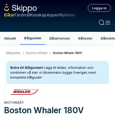
Logga in
Båtar
Färdmål
Kunskap
Appen
Nyheter
Båtguiden
Aktuellt
Båtannonser
Båttester
Båtmärk
Båtguiden
/
Boston Whaler
/
Boston Whaler 180V
Bidra till Båtguiden!
Lägg till bilder, information och
omdömen så kan vi tillsammans bygga Sveriges mest
kompletta båtguide!
MOTORBÅT
Boston Whaler
180V