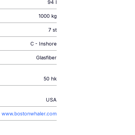
94
l
1000
kg
7
st
C - Inshore
Glasfiber
50
hk
USA
www.bostonwhaler.com