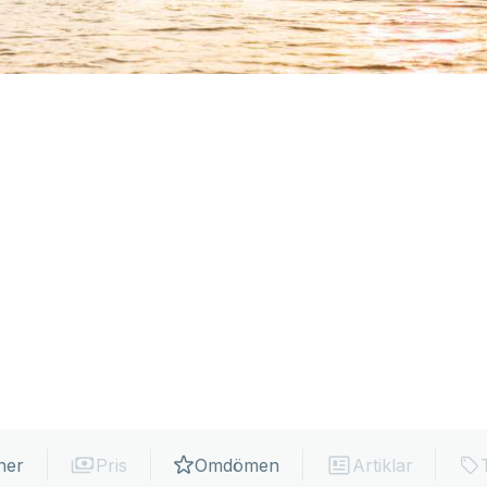
ner
Pris
Omdömen
Artiklar