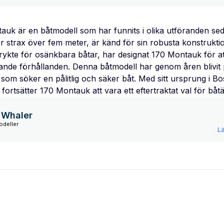
uk är en båtmodell som har funnits i olika utföranden sed
 strax över fem meter, är känd för sin robusta konstrukti
rykte för osänkbara båtar, har designat 170 Montauk för at
vande förhållanden. Denna båtmodell har genom åren blivit
 som söker en pålitlig och säker båt. Med sitt ursprung i B
fortsätter 170 Montauk att vara ett eftertraktat val för båt
 Whaler
odeller
L