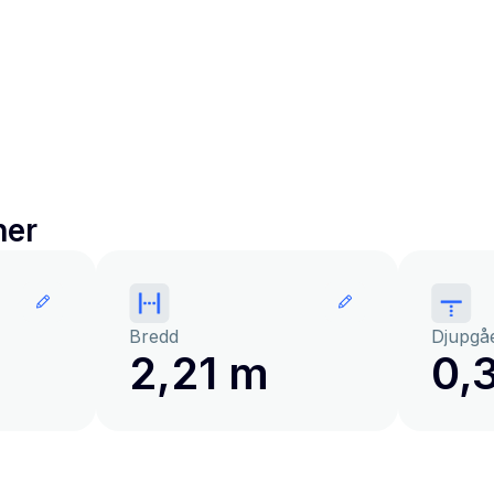
ner
Bredd
Djupgå
2,21 m
0,