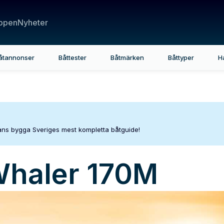
ppen
Nyheter
åtannonser
Båttester
Båtmärken
Båttyper
H
mans bygga Sveriges mest kompletta båtguide!
Whaler
170M