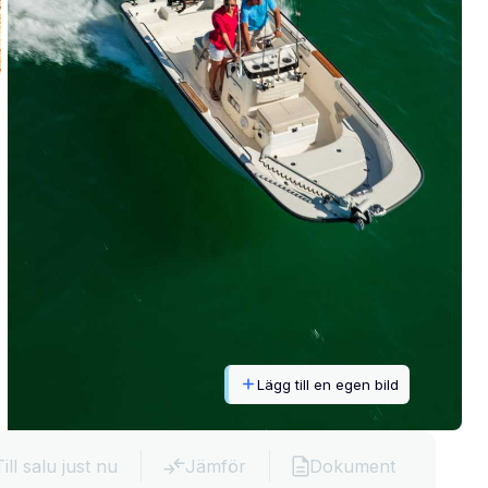
Lägg till en egen bild
Till salu just nu
Jämför
Dokument