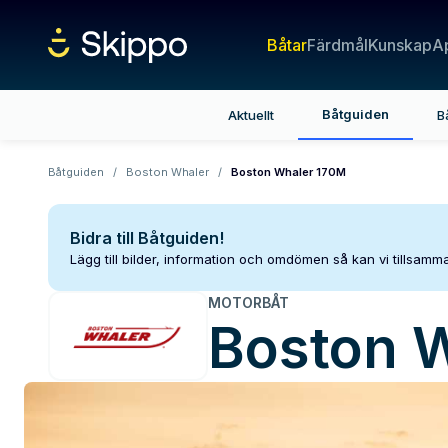
Båtar
Färdmål
Kunskap
A
Båtguiden
Aktuellt
B
Båtguiden
/
Boston Whaler
/
Boston Whaler 170M
Bidra till Båtguiden!
Lägg till bilder, information och omdömen så kan vi tillsam
MOTORBÅT
Boston 