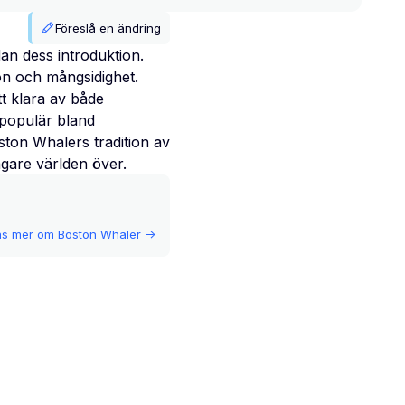
Föreslå en ändring
an dess introduktion.
on och mångsidighet.
t klara av både
 populär bland
oston Whalers tradition av
ägare världen över.
äs mer om
Boston Whaler
->