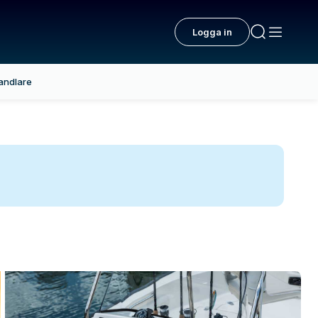
Logga in
andlare