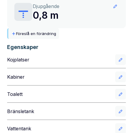
Djupgående
0,8 m
Föreslå en förändring
Egenskaper
Kojplatser
Kabiner
Toalett
Bränsletank
Vattentank