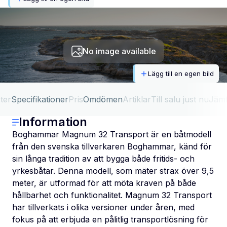
No image available
Lägg till en egen bild
ter
Specifikationer
Pris
Omdömen
Artiklar
Till salu just nu
Jäm
Information
Boghammar Magnum 32 Transport är en båtmodell
från den svenska tillverkaren Boghammar, känd för
sin långa tradition av att bygga både fritids- och
yrkesbåtar. Denna modell, som mäter strax över 9,5
meter, är utformad för att möta kraven på både
hållbarhet och funktionalitet. Magnum 32 Transport
har tillverkats i olika versioner under åren, med
fokus på att erbjuda en pålitlig transportlösning för