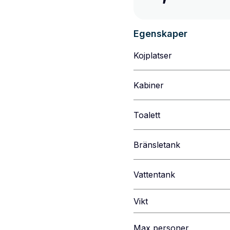
Egenskaper
Kojplatser
Kabiner
Toalett
Bränsletank
Vattentank
Vikt
Max personer