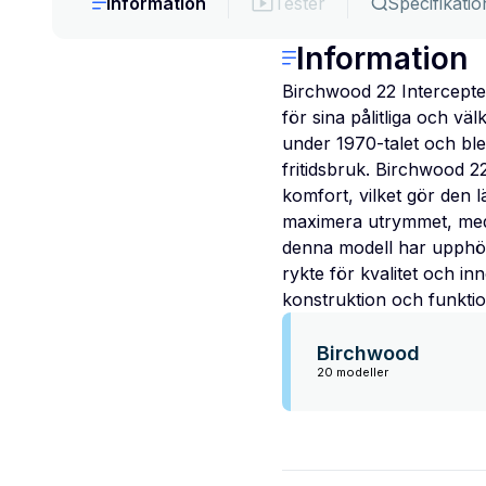
Information
Tester
Specifikatio
Information
Birchwood 22 Intercepter
för sina pålitliga och v
under 1970-talet och bl
fritidsbruk. Birchwood 2
komfort, vilket gör den l
maximera utrymmet, med s
denna modell har upphör
rykte för kvalitet och i
konstruktion och funktio
Birchwood
20 modeller