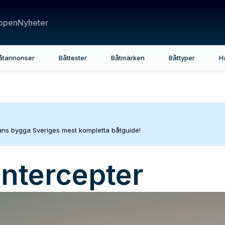
ppen
Nyheter
åtannonser
Båttester
Båtmärken
Båttyper
H
mans bygga Sveriges mest kompletta båtguide!
Intercepter