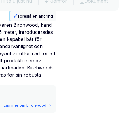
Till salu just nu
Jämför
Dokument
Föreslå en ändring
erkaren Birchwood, känd
,5 meter, introducerades
en kapabel båt för
vändarvänlighet och
ayout är utformad för att
tt produktionen av
dsmarknaden. Birchwoods
ras för sin robusta
Läs mer om
Birchwood
->