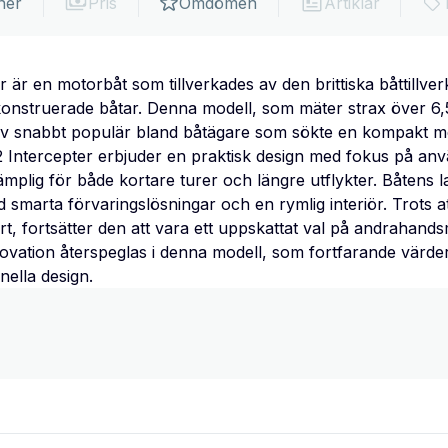
ner
Pris
Omdömen
Artiklar
 är en motorbåt som tillverkades av den brittiska båttillv
älkonstruerade båtar. Denna modell, som mäter strax över 6
ev snabbt populär bland båtägare som sökte en kompakt m
2 Intercepter erbjuder en praktisk design med fokus på an
ämplig för både kortare turer och längre utflykter. Båtens l
marta förvaringslösningar och en rymlig interiör. Trots a
t, fortsätter den att vara ett uppskattat val på andrahan
nnovation återspeglas i denna modell, som fortfarande värde
nella design.