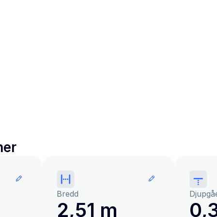
ner
Bredd
Djupgå
2,51 m
0,