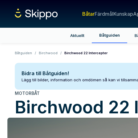
Båtar
Färdmål
Kunskap
A
Båtguiden
Aktuellt
B
Båtguiden
/
Birchwood
/
Birchwood 22 Intercepter
Bidra till Båtguiden!
Lägg till bilder, information och omdömen så kan vi tillsam
MOTORBÅT
Birchwood
22 