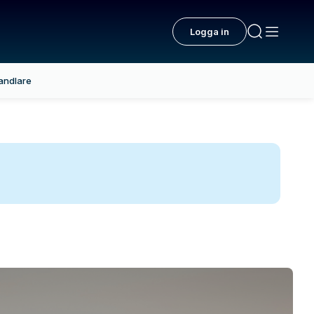
Logga in
andlare