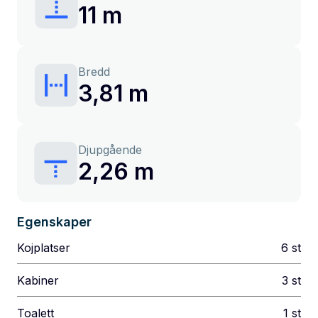
11 m
Bredd
3,81 m
Djupgående
2,26 m
Egenskaper
Kojplatser
6
st
Kabiner
3
st
Toalett
1
st