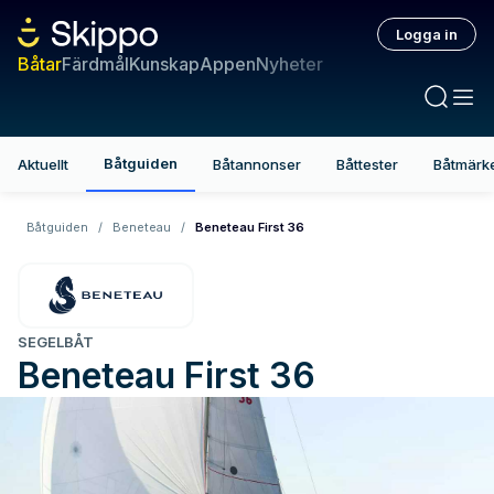
Logga in
Båtar
Färdmål
Kunskap
Appen
Nyheter
Båtguiden
Aktuellt
Båtannonser
Båttester
Båtmärk
Båtguiden
/
Beneteau
/
Beneteau First 36
SEGELBÅT
Beneteau
First 36