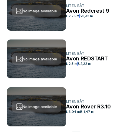
LITEN BÅT
Avon Redcrest 9
No image available
L:
2,75 m
B:
1,32 m
LITEN BÅT
Avon REDSTART
No image available
L:
2,5 m
B:
1,22 m
LITEN BÅT
Avon Rover R3.10
No image available
L:
3,04 m
B:
1,47 m