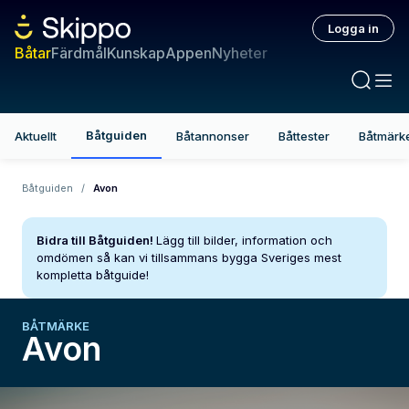
Logga in
Båtar
Färdmål
Kunskap
Appen
Nyheter
Båtguiden
Aktuellt
Båtannonser
Båttester
Båtmärk
Båtguiden
/
Avon
Bidra till Båtguiden!
Lägg till bilder, information och
omdömen så kan vi tillsammans bygga Sveriges mest
kompletta båtguide!
BÅTMÄRKE
Avon