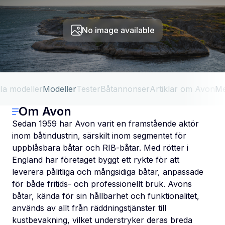
No image available
lla modeller
Modeller
Tester
Båtannonser
Artiklar om Avon
Me
Om Avon
Sedan 1959 har Avon varit en framstående aktör
inom båtindustrin, särskilt inom segmentet för
uppblåsbara båtar och RIB-båtar. Med rötter i
England har företaget byggt ett rykte för att
leverera pålitliga och mångsidiga båtar, anpassade
för både fritids- och professionellt bruk. Avons
båtar, kända för sin hållbarhet och funktionalitet,
används av allt från räddningstjänster till
kustbevakning, vilket understryker deras breda