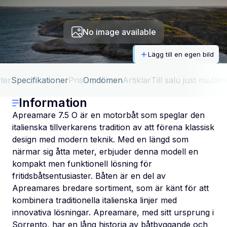
No image available
Lägg till en egen bild
ter
Specifikationer
Pris
Omdömen
Artiklar
Till salu just nu
Jäm
Information
Apreamare 7.5 O är en motorbåt som speglar den
italienska tillverkarens tradition av att förena klassisk
design med modern teknik. Med en längd som
närmar sig åtta meter, erbjuder denna modell en
kompakt men funktionell lösning för
fritidsbåtsentusiaster. Båten är en del av
Apreamares bredare sortiment, som är känt för att
kombinera traditionella italienska linjer med
innovativa lösningar. Apreamare, med sitt ursprung i
Sorrento, har en lång historia av båtbyggande och