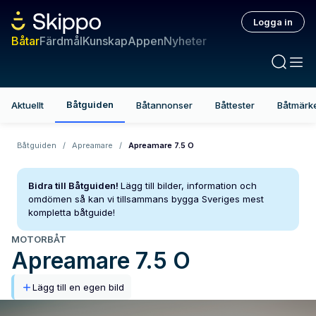
Logga in
Båtar
Färdmål
Kunskap
Appen
Nyheter
Båtguiden
Aktuellt
Båtannonser
Båttester
Båtmärk
Båtguiden
/
Apreamare
/
Apreamare 7.5 O
Bidra till Båtguiden!
Lägg till bilder, information och
omdömen så kan vi tillsammans bygga Sveriges mest
kompletta båtguide!
MOTORBÅT
Apreamare
7.5 O
Lägg till en egen bild