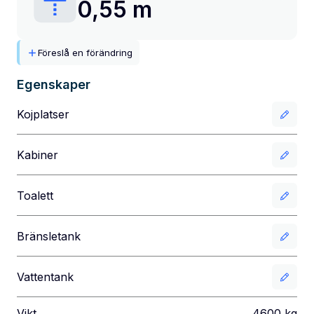
0,55 m
Föreslå en förändring
Egenskaper
Kojplatser
Kabiner
Toalett
Bränsletank
Vattentank
Vikt
4600
kg