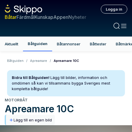
Logga in
Båtar
Färdmål
Kunskap
Appen
Nyheter
Båtguiden
Aktuellt
Båtannonser
Båttester
Båtmärk
Båtguiden
/
Apreamare
/
Apreamare 10C
Bidra till Båtguiden!
Lägg till bilder, information och
omdömen så kan vi tillsammans bygga Sveriges mest
kompletta båtguide!
MOTORBÅT
Apreamare
10C
Lägg till en egen bild