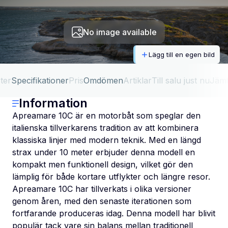
No image available
Lägg till en egen bild
ter
Specifikationer
Pris
Omdömen
Artiklar
Till salu just nu
Jäm
Information
Apreamare 10C är en motorbåt som speglar den
italienska tillverkarens tradition av att kombinera
klassiska linjer med modern teknik. Med en längd
strax under 10 meter erbjuder denna modell en
kompakt men funktionell design, vilket gör den
lämplig för både kortare utflykter och längre resor.
Apreamare 10C har tillverkats i olika versioner
genom åren, med den senaste iterationen som
fortfarande produceras idag. Denna modell har blivit
populär tack vare sin balans mellan traditionell