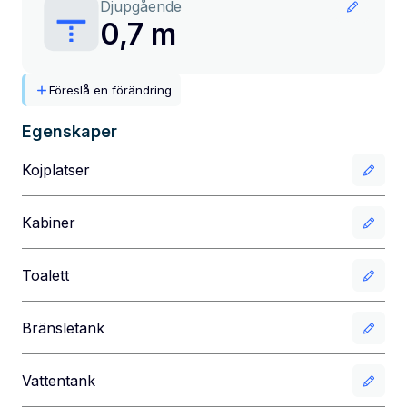
Djupgående
0,7 m
Föreslå en förändring
Egenskaper
Kojplatser
Kabiner
Toalett
Bränsletank
Vattentank