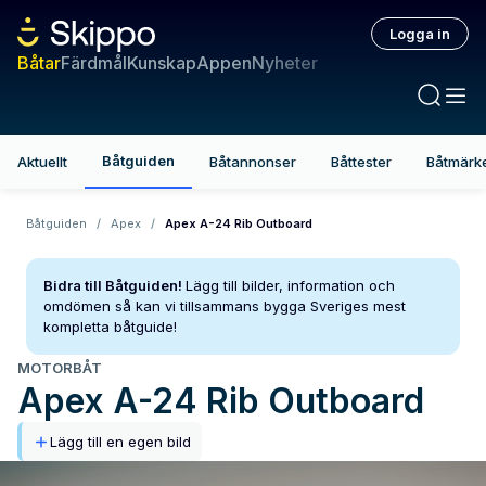
Logga in
Båtar
Färdmål
Kunskap
Appen
Nyheter
Båtguiden
Aktuellt
Båtannonser
Båttester
Båtmärk
Båtguiden
/
Apex
/
Apex A-24 Rib Outboard
Bidra till Båtguiden!
Lägg till bilder, information och
omdömen så kan vi tillsammans bygga Sveriges mest
kompletta båtguide!
MOTORBÅT
Apex
A-24 Rib Outboard
Lägg till en egen bild