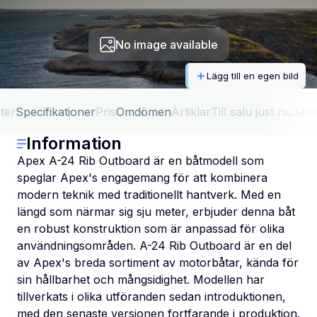
No image available
Lägg till en egen bild
ter
Specifikationer
Pris
Omdömen
Artiklar
Till salu just nu
Jäm
Information
Apex A-24 Rib Outboard är en båtmodell som
speglar Apex's engagemang för att kombinera
modern teknik med traditionellt hantverk. Med en
längd som närmar sig sju meter, erbjuder denna båt
en robust konstruktion som är anpassad för olika
användningsområden. A-24 Rib Outboard är en del
av Apex's breda sortiment av motorbåtar, kända för
sin hållbarhet och mångsidighet. Modellen har
tillverkats i olika utföranden sedan introduktionen,
med den senaste versionen fortfarande i produktion.