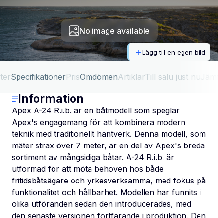
No image available
Lägg till en egen bild
ter
Specifikationer
Pris
Omdömen
Artiklar
Till salu just nu
Jäm
Information
Apex A-24 R.i.b. är en båtmodell som speglar
Apex's engagemang för att kombinera modern
teknik med traditionellt hantverk. Denna modell, som
mäter strax över 7 meter, är en del av Apex's breda
sortiment av mångsidiga båtar. A-24 R.i.b. är
utformad för att möta behoven hos både
fritidsbåtsägare och yrkesverksamma, med fokus på
funktionalitet och hållbarhet. Modellen har funnits i
olika utföranden sedan den introducerades, med
den senaste versionen fortfarande i produktion. Den