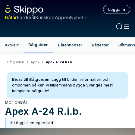
Logga in
Båtar
Färdmål
Kunskap
Appen
Nyheter
Båtguiden
Aktuellt
Båtannonser
Båttester
Båtmärk
Båtguiden
/
Apex
/
Apex A-24 R.i.b.
Bidra till Båtguiden!
Lägg till bilder, information och
omdömen så kan vi tillsammans bygga Sveriges mest
kompletta båtguide!
MOTORBÅT
Apex
A-24 R.i.b.
Lägg till en egen bild