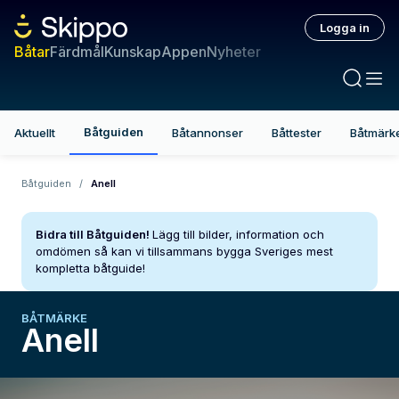
Logga in
Båtar
Färdmål
Kunskap
Appen
Nyheter
Båtguiden
Aktuellt
Båtannonser
Båttester
Båtmärk
Båtguiden
/
Anell
Bidra till Båtguiden!
Lägg till bilder, information och
omdömen så kan vi tillsammans bygga Sveriges mest
kompletta båtguide!
BÅTMÄRKE
Anell