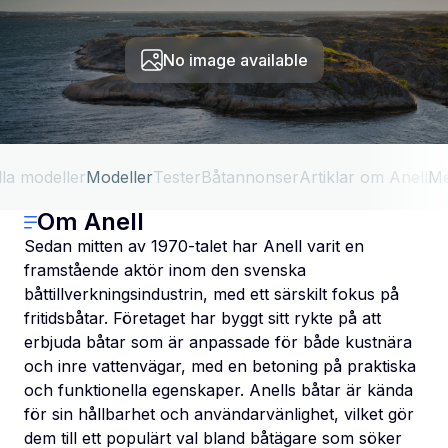
No image available
lla modeller
Modeller
Tester
Båtannonser
Artiklar om Anell
Me
Om Anell
Sedan mitten av 1970-talet har Anell varit en
framstående aktör inom den svenska
båttillverkningsindustrin, med ett särskilt fokus på
fritidsbåtar. Företaget har byggt sitt rykte på att
erbjuda båtar som är anpassade för både kustnära
och inre vattenvägar, med en betoning på praktiska
och funktionella egenskaper. Anells båtar är kända
för sin hållbarhet och användarvänlighet, vilket gör
dem till ett populärt val bland båtägare som söker