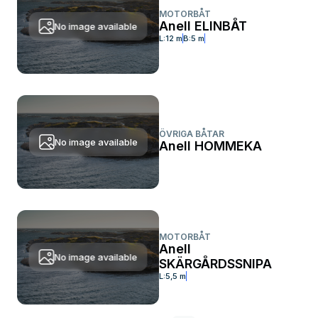
MOTORBÅT
Anell ELINBÅT
No image available
L:
12 m
B:
5 m
ÖVRIGA BÅTAR
No image available
Anell HOMMEKA
MOTORBÅT
Anell
No image available
SKÄRGÅRDSSNIPA
L:
5,5 m