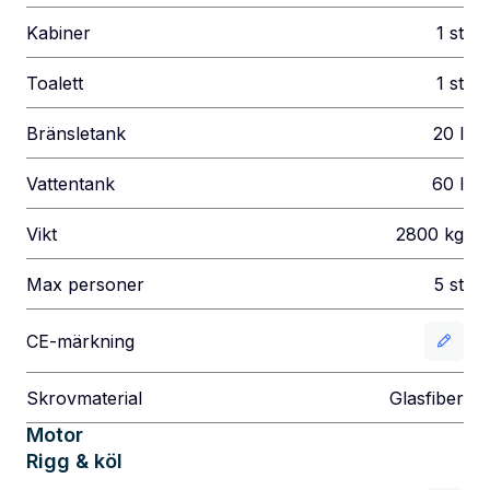
Kabiner
1
st
Toalett
1
st
Bränsletank
20
l
Vattentank
60
l
Vikt
2800
kg
Max personer
5
st
CE-märkning
Skrovmaterial
Glasfiber
Motor
Rigg & köl