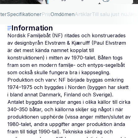
ter
Specifikationer
Pris
Omdömen
Artiklar
Till salu just nu
Jäm
Information
Nordisk Familjebåt (NF) ritades och konstruerades
av designbyrån Elvstrøm & Kjærulff (Paul Elvstrøm
är det mest kända namnet kopplat till
konstruktionen) i mitten av 1970-talet. Båten togs
fram som en modern familje- och entyps-segelbåt
som också skulle fungera bra i kappsegling.
Produktion och varv: NF började byggas omkring
1974–1975 och byggdes i Norden (byggen har skett
i bland annat Danmark, Finland och Sverige).
Antalet byggda exemplar anges i olika källor till cirka
340–350 båtar, och källorna skiljer sig något i när
produktionen upphörde (vissa anger mitten/slutet av
1980-talet, andra uppgifter anger produktion ända
fram till tidigt 1990-tal). Tekniska särdrag och