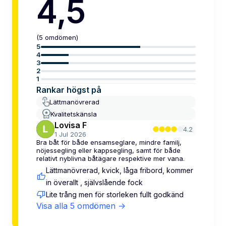
4,5
(
5
omdömen
)
5
4
3
2
1
Rankar högst på
Lättmanövrerad
Kvalitetskänsla
Lovisa F
4.2
1 Jul 2026
Bra båt för både ensamseglare, mindre familj,
nöjessegling eller kappsegling, samt för både
relativt nyblivna båtägare respektive mer vana.
Lättmanövrerad, kvick, låga fribord, kommer
in överallt , självslående fock
Lite trång men för storleken fullt godkänd
Visa alla
5
omdömen
->