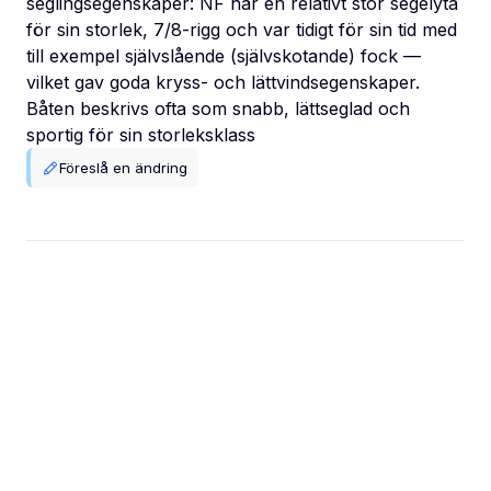
seglingsegenskaper: NF har en relativt stor segelyta
för sin storlek, 7/8-rigg och var tidigt för sin tid med
till exempel självslående (självskotande) fock —
vilket gav goda kryss- och lättvindsegenskaper.
Båten beskrivs ofta som snabb, lättseglad och
sportig för sin storleksklass
Föreslå en ändring