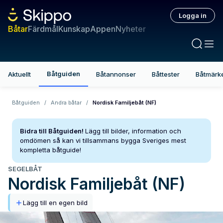
Logga in
Båtar
Färdmål
Kunskap
Appen
Nyheter
Båtguiden
Aktuellt
Båtannonser
Båttester
Båtmärk
Båtguiden
/
Andra båtar
/
Nordisk Familjebåt (NF)
Bidra till Båtguiden!
Lägg till bilder, information och
omdömen så kan vi tillsammans bygga Sveriges mest
kompletta båtguide!
SEGELBÅT
Nordisk Familjebåt (NF)
Lägg till en egen bild