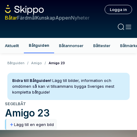
Logga in
Båtar
Färdmål
Kunskap
Appen
Nyheter
Båtguiden
Aktuellt
Båtannonser
Båttester
Båtmärk
Båtguiden
/
Amigo
/
Amigo 23
Bidra till Båtguiden!
Lägg till bilder, information och
omdömen så kan vi tillsammans bygga Sveriges mest
kompletta båtguide!
SEGELBÅT
Amigo
23
Lägg till en egen bild