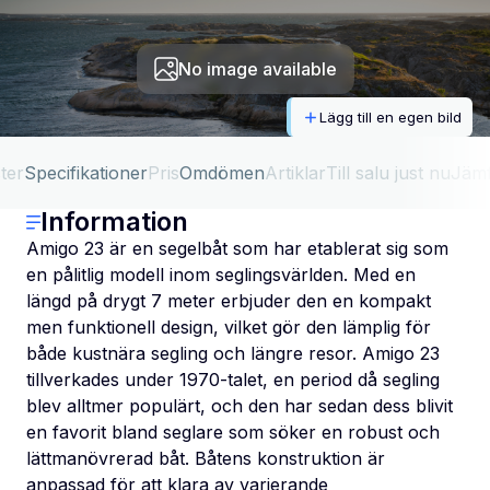
No image available
Lägg till en egen bild
ter
Specifikationer
Pris
Omdömen
Artiklar
Till salu just nu
Jäm
Information
Amigo 23 är en segelbåt som har etablerat sig som
en pålitlig modell inom seglingsvärlden. Med en
längd på drygt 7 meter erbjuder den en kompakt
men funktionell design, vilket gör den lämplig för
både kustnära segling och längre resor. Amigo 23
tillverkades under 1970-talet, en period då segling
blev alltmer populärt, och den har sedan dess blivit
en favorit bland seglare som söker en robust och
lättmanövrerad båt. Båtens konstruktion är
anpassad för att klara av varierande