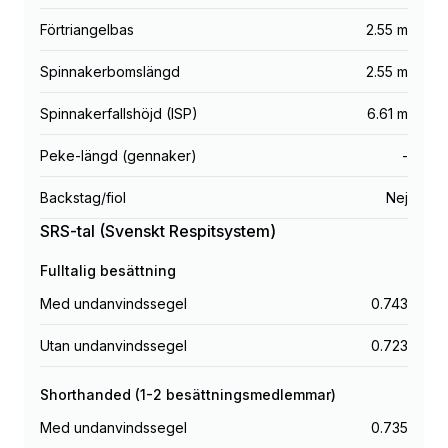
Förtriangelbas
2.55 m
Spinnakerbomslängd
2.55 m
Spinnakerfallshöjd (ISP)
6.61 m
Peke-längd (gennaker)
-
Backstag/fiol
Nej
SRS-tal (Svenskt Respitsystem)
Fulltalig besättning
Med undanvindssegel
0.743
Utan undanvindssegel
0.723
Shorthanded (1-2 besättningsmedlemmar)
Med undanvindssegel
0.735