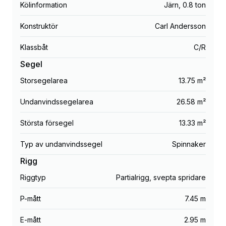
Kölinformation
Järn
,
0.8 ton
Konstruktör
Carl Andersson
Klassbåt
C/R
Segel
Storsegelarea
13.75 m²
Undanvindssegelarea
26.58 m²
Största försegel
13.33 m²
Typ av undanvindssegel
Spinnaker
Rigg
Riggtyp
Partialrigg, svepta spridare
P-mått
7.45 m
E-mått
2.95 m