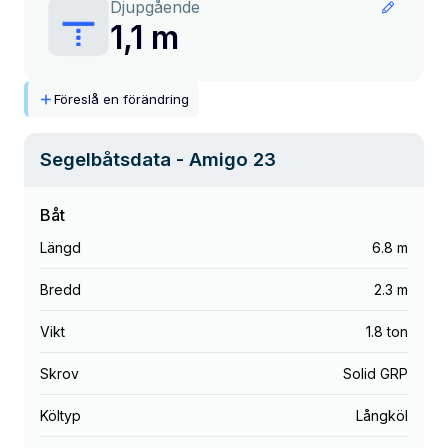
Djupgående
1,1 m
Föreslå en förändring
Segelbåtsdata
- Amigo 23
Båt
Längd
6.8 m
Bredd
2.3 m
Vikt
1.8 ton
Skrov
Solid GRP
Költyp
Långköl