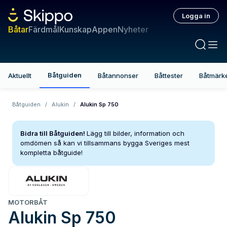
Logga in
Båtar
Färdmål
Kunskap
Appen
Nyheter
Båtguiden
Aktuellt
Båtannonser
Båttester
Båtmärk
Båtguiden
/
Alukin
/
Alukin Sp 750
Bidra till Båtguiden!
Lägg till bilder, information och
omdömen så kan vi tillsammans bygga Sveriges mest
kompletta båtguide!
MOTORBÅT
Alukin
Sp 750