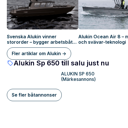
Svenska Alukin vinner
Alukin Ocean Air 8 – m
stororder – bygger arbetsbåt
och svävar-teknologi
till Marinen
Fler artiklar om Alukin ->
Alukin Sp 650 till salu just nu
ALUKIN SP 650
Stockholm
(Märkesannons)
Se fler båtannonser