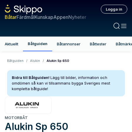
Logga in
Båtar
Färdmål
Kunskap
Appen
Nyheter
Båtguiden
Aktuellt
Båtannonser
Båttester
Båtmärk
Båtguiden
/
Alukin
/
Alukin Sp 650
Bidra till Båtguiden!
Lägg till bilder, information och
omdömen så kan vi tillsammans bygga Sveriges mest
kompletta båtguide!
MOTORBÅT
Alukin
Sp 650