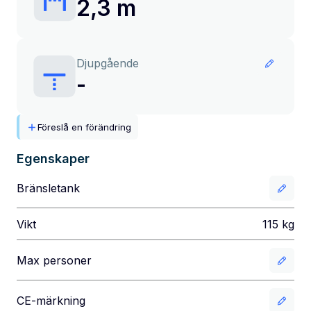
2,3 m
Djupgående
-
Föreslå en förändring
Egenskaper
Bränsletank
Vikt
115
kg
Max personer
CE-märkning