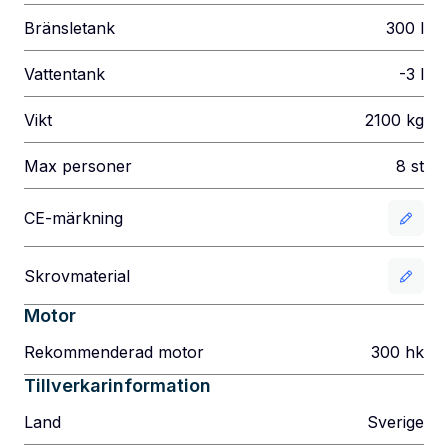
Bränsletank
300
l
Vattentank
-3
l
Vikt
2100
kg
Max personer
8
st
CE-märkning
Skrovmaterial
Motor
Rekommenderad motor
300
hk
Tillverkarinformation
Land
Sverige