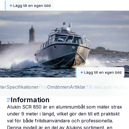
Lägg till en egen bild
Lägg till en egen bild
ter
Specifikationer
Pris
Omdömen
Artiklar
Till salu just nu
Jäm
Information
Alukin SCR 850 är en aluminiumbåt som mäter strax
under 9 meter i längd, vilket gör den till ett praktiskt
val för både fritidsanvändare och professionella.
Denna modell är en del av Alukins sortiment, en