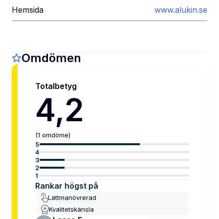
Hemsida
www.alukin.se
Omdömen
Totalbetyg
4,2
(
1
omdöme
)
5
4
3
2
1
Rankar högst på
Lättmanövrerad
Kvalitetskänsla