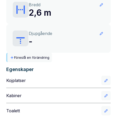
Bredd
2,6 m
Djupgående
-
Föreslå en förändring
Egenskaper
Kojplatser
Kabiner
Toalett