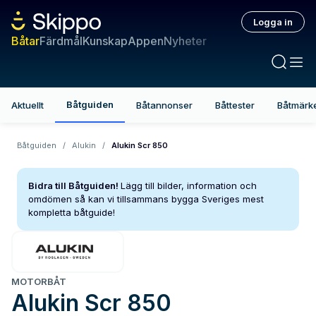
Logga in
Båtar
Färdmål
Kunskap
Appen
Nyheter
Båtguiden
Aktuellt
Båtannonser
Båttester
Båtmärk
Båtguiden
/
Alukin
/
Alukin Scr 850
Bidra till Båtguiden!
Lägg till bilder, information och
omdömen så kan vi tillsammans bygga Sveriges mest
kompletta båtguide!
MOTORBÅT
Alukin
Scr 850