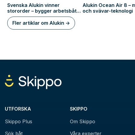
Svenska Alukin vinner
Alukin Ocean Air 8 – m
stororder – bygger arbetsbåt
och svävar-teknologi
till Marinen
Fler artiklar om Alukin ->
UTFORSKA
SKIPPO
Skippo Plus
Om Skippo
Sök båt
Våra experter