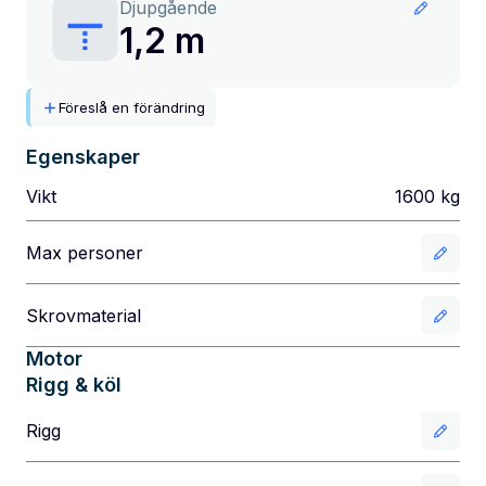
Djupgående
1,2 m
Föreslå en förändring
Egenskaper
Vikt
1600
kg
Max personer
Skrovmaterial
Motor
Rigg & köl
Rigg