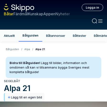
Logga in
Båtar
Färdmål
Kunskap
Appen
Nyheter
Båtguiden
Aktuellt
Båtannonser
Båttester
Båtmärk
Båtguiden
/
Alpa
/
Alpa 21
Bidra till Båtguiden!
Lägg till bilder, information och
omdömen så kan vi tillsammans bygga Sveriges mest
kompletta båtguide!
SEGELBÅT
Alpa
21
Lägg till en egen bild