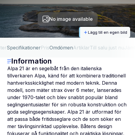
No image available
Lägg till en egen bild
ter
Specifikationer
Pris
Omdömen
Artiklar
Till salu just nu
Jäm
Information
Alpa 21 är en segelbåt från den italienska
tillverkaren Alpa, känd för att kombinera traditionell
hantverksskicklighet med modern teknik. Denna
modell, som mäter strax över 6 meter, lanserades
under 1970-talet och blev snabbt populär bland
seglingsentusiaster för sin robusta konstruktion och
goda seglingsegenskaper. Alpa 21 är utformad för
att passa både fritidsseglare och de som söker en
mer tävlingsinriktad upplevelse. Båtens design
fokuserar på funktionalitet och praktiska lösningar,