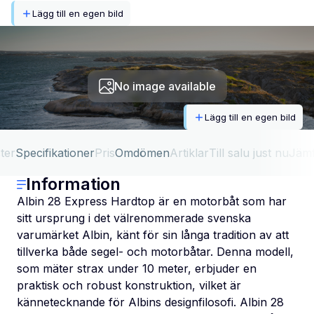
Lägg till en egen bild
No image available
Lägg till en egen bild
ter
Specifikationer
Pris
Omdömen
Artiklar
Till salu just nu
Jäm
Information
Albin 28 Express Hardtop är en motorbåt som har
sitt ursprung i det välrenommerade svenska
varumärket Albin, känt för sin långa tradition av att
tillverka både segel- och motorbåtar. Denna modell,
som mäter strax under 10 meter, erbjuder en
praktisk och robust konstruktion, vilket är
kännetecknande för Albins designfilosofi. Albin 28