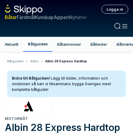
Logga in
Båtar
Färdmål
Kunskap
Appen
Nyheter
Båtguiden
Aktuellt
Båtannonser
Båttester
Båtmärk
Båtguiden
/
Albin
/
Albin 28 Express Hardtop
Bidra till Båtguiden!
Lägg till bilder, information och
omdömen så kan vi tillsammans bygga Sveriges mest
kompletta båtguide!
MOTORBÅT
Albin
28 Express Hardtop