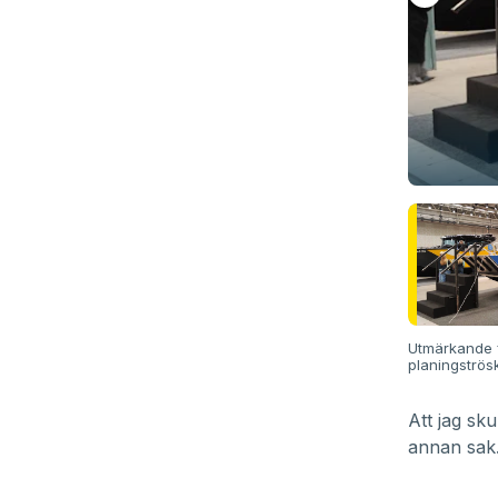
Utmärkande f
planingströs
Att jag sk
annan sak