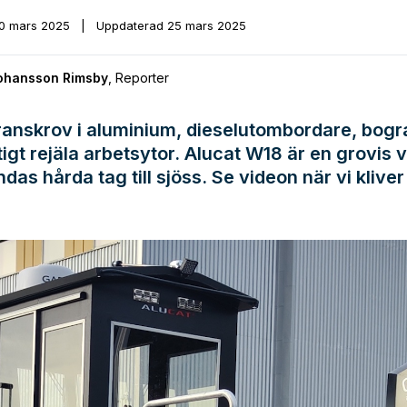
0 mars 2025
|
Uppdaterad
25 mars 2025
Johansson Rimsby
,
Reporter
anskrov i aluminium, dieselutombordare, bog
tigt rejäla arbetsytor. Alucat W18 är en grovis 
das hårda tag till sjöss. Se videon när vi kliver