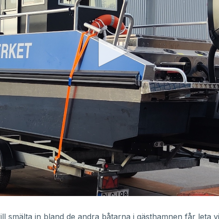
ll smälta in bland de andra båtarna i gästhamnen får leta v