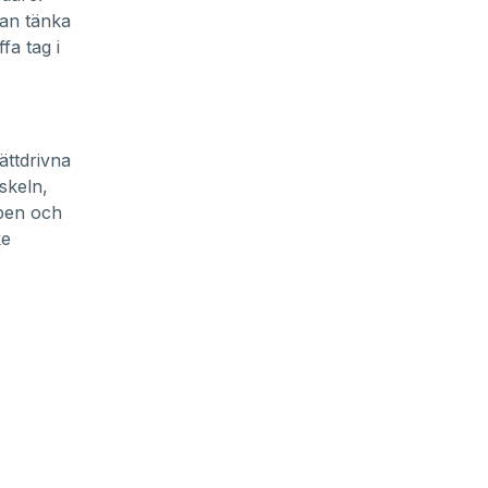
kan tänka
fa tag i
ättdrivna
skeln,
mpen och
ke