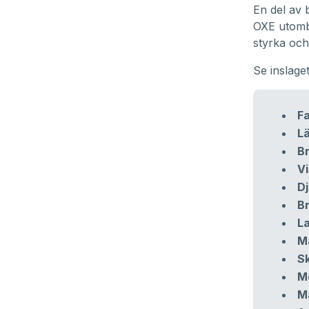
En del av 
OXE utomb
styrka och
Se inslage
F
L
B
Vi
D
B
La
Ma
S
M
M