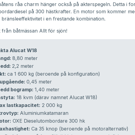
båtens råa charm hänger också på akterspegeln. Detta i fo
ordardiesel på 300 hästkrafter. En motor som kommer med
 bränsleeffektivitet i en frestande kombination.
t från båtmässan Allt för sjön!
akta Alucat W18
ängd:
8,80 meter
redd:
2,2 meter
kt:
ca 1 600 kg (beroende på konfiguration)
jupgående:
0,45 meter
redd bogramp:
1,40 meter
styta:
18 kvm (därav namnet Alucat W18)
x lastkapacitet:
2 000 kg
krovtyp:
Aluminiumkatamaran
otor:
OXE Dieselutombordare 300 hk
axhastighet:
Ca 35 knop (beroende på motoralternativ)