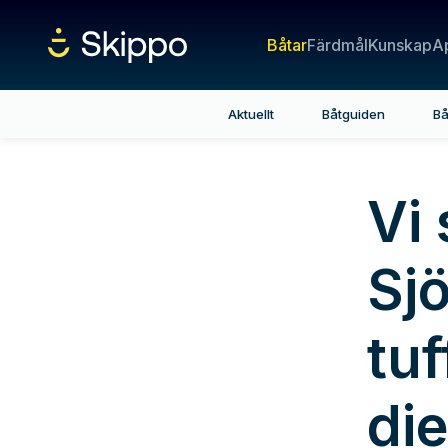
Båtar
Färdmål
Kunskap
A
Aktuellt
Båtguiden
Bå
Vi 
Sj
tu
di