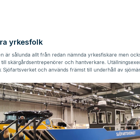
ra yrkesfolk
n är sålunda allt från redan nämnda yrkesfiskare men ock
 till skärgårdsentrepenörer och hantverkare. Utällningsex
ck Sjöfartsverket och används främst till underhåll av sjömä