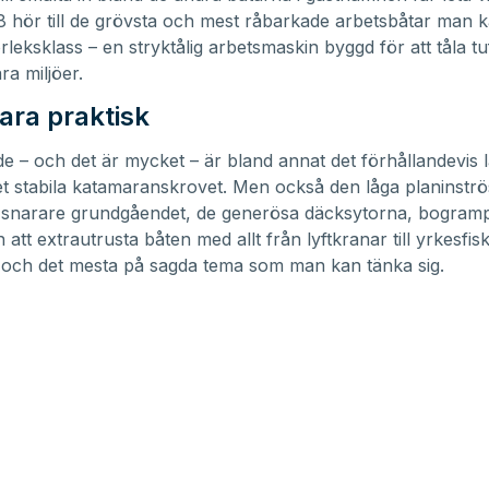
 hör till de grövsta och mest råbarkade arbetsbåtar man 
torleksklass – en stryktålig arbetsmaskin byggd för att tåla tuf
ra miljöer.
ara praktisk
 – och det är mycket – är bland annat det förhållandevis l
 stabila katamaranskrovet. Men också den låga planinströ
er snarare grundgåendet, de generösa däcksytorna, bogra
 att extrautrusta båten med allt från lyftkranar till yrkesfis
 och det mesta på sagda tema som man kan tänka sig.