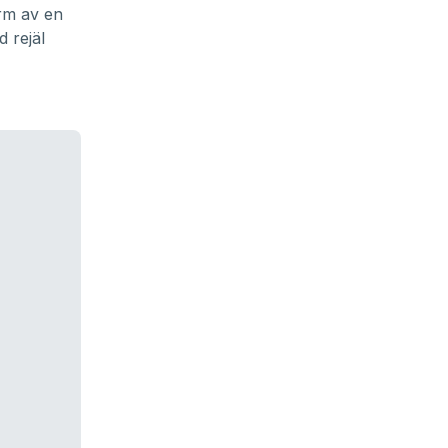
rm av en
 rejäl