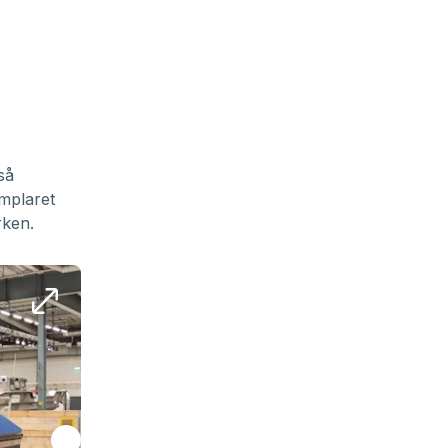
så
emplaret
rken.