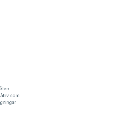
båten
åtliv som
igningar