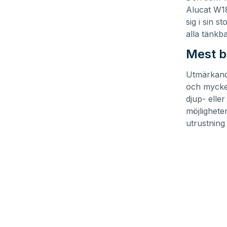
3
Alucat W18
minutes,
9
sig i sin s
seconds
Volume
alla tänkba
90%
Mest b
Utmärkande
och mycket
djup- ell
möjligheten
utrustning