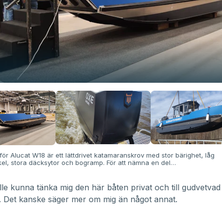
ör Alucat W18 är ett lättdrivet katamaranskrov med stor bärighet, låg
kel, stora däcksytor och bogramp. För att nämna en del…
ulle kunna tänka mig den här båten privat och till gudvetvad
. Det kanske säger mer om mig än något annat.