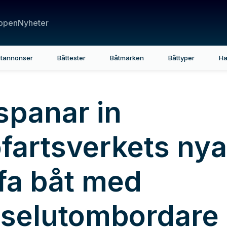
ppen
Nyheter
tannonser
Båttester
Båtmärken
Båttyper
Ha
spanar in
öfartsverkets nya
ffa båt med
eselutombordare