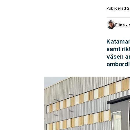
Publicerad
2
Elias 
Katamar
samt rik
väsen an
ombord!