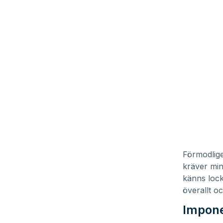
Förmodlige
kräver min
känns lock
överallt o
Impon