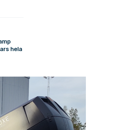
ramp
vars hela