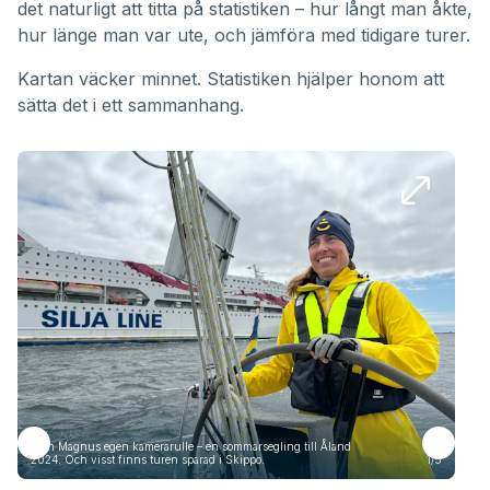
det naturligt att titta på statistiken – hur långt man åkte,
hur länge man var ute, och jämföra med tidigare turer.
Kartan väcker minnet. Statistiken hjälper honom att
sätta det i ett sammanhang.
Från Magnus egen kamerarulle – en sommarsegling till Åland
Frå
2024. Och visst finns turen sparad i Skippo.
1/5
2024