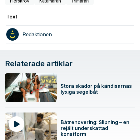
Flerskrov
Katamaran
Trimaran
Text
Redaktionen
Relaterade artiklar
Stora skador på kändisarnas
lyxiga segelbåt
Båtrenovering: Slipning – en
rejält underskattad
konstform