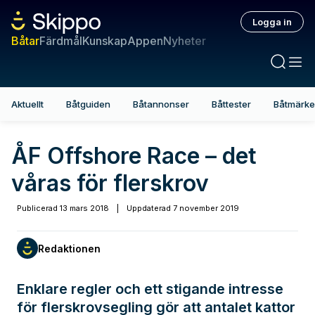
Logga in
Båtar
Färdmål
Kunskap
Appen
Nyheter
Aktuellt
Båtguiden
Båtannonser
Båttester
Båtmärk
ÅF Offshore Race – det
våras för flerskrov
Publicerad
13 mars 2018
|
Uppdaterad
7 november 2019
Redaktionen
Enklare regler och ett stigande intresse
för flerskrovsegling gör att antalet kattor