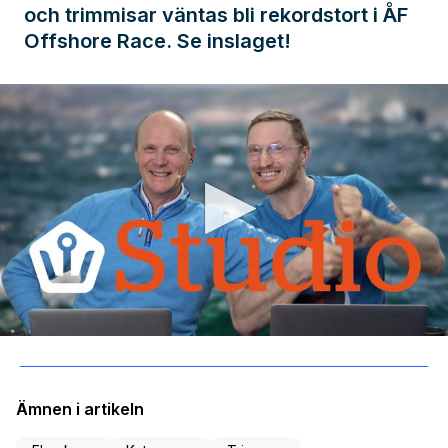
och trimmisar väntas bli rekordstort i ÅF
Offshore Race. Se inslaget!
0
seconds
of
25
minutes,
Ämnen i artikeln
21
seconds