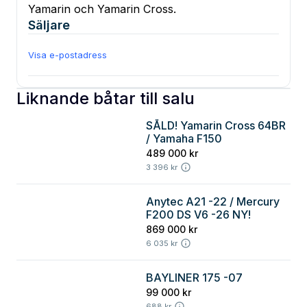
Yamarin och Yamarin Cross.
Säljare
Visa e-postadress
Liknande båtar till salu
SÅLD! Yamarin Cross 64BR
Göteborg
/ Yamaha F150
489 000 kr
3 396 kr
Anytec A21 -22 / Mercury
F200 DS V6 -26 NY!
869 000 kr
6 035 kr
BAYLINER 175 -07
99 000 kr
688 kr