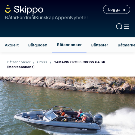
Logga in
Båtar
Färdmål
Kunskap
Appen
Nyheter
Båtannonser
Aktuellt
Båtguiden
Båttester
Båtmärk
Båtaannonser
/
Cross
/
YAMARIN CROSS CROSS 64 BR
(Märkesannons)