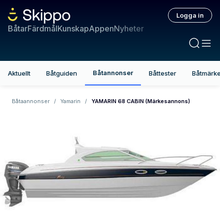
Logga in
Båtar
Färdmål
Kunskap
Appen
Nyheter
Båtannonser
Aktuellt
Båtguiden
Båttester
Båtmärk
Båtaannonser
/
Yamarin
/
YAMARIN 68 CABIN (Märkesannons)