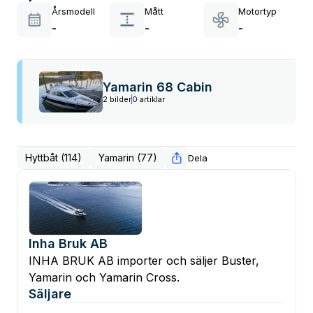
Årsmodell
Mått
Motortyp
-
-
-
Yamarin 68 Cabin
2 bilder
0 artiklar
Hyttbåt (114)
Yamarin (77)
Dela
Inha Bruk AB
INHA BRUK AB importer och säljer Buster,
Yamarin och Yamarin Cross.
Säljare