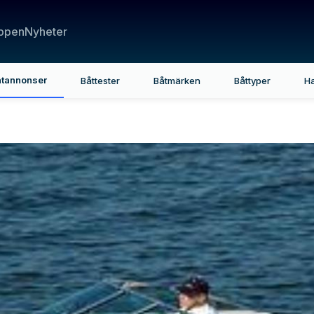
ppen
Nyheter
tannonser
Båttester
Båtmärken
Båttyper
H