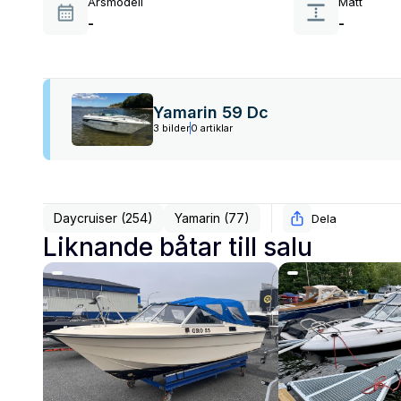
Årsmodell
Mått
-
-
Yamarin 59 Dc
3 bilder
0 artiklar
Daycruiser (254)
Yamarin (77)
Dela
Liknande båtar till salu