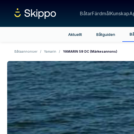
Båtar
Färdmål
Kunskap
A
Bå
Aktuellt
Båtguiden
Båtaannonser
/
Yamarin
/
YAMARIN 59 DC (Märkesannons)