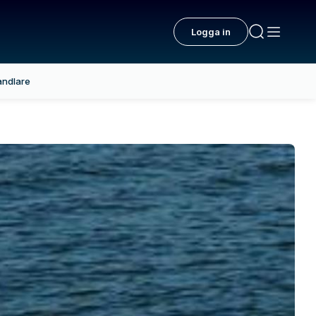
Logga in
andlare