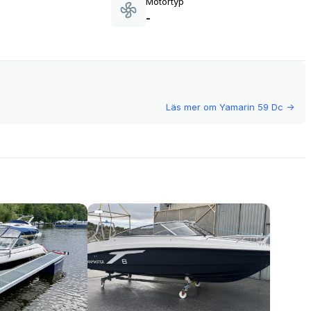
Motortyp
-
Läs mer om
Yamarin 59 Dc
->