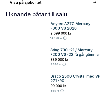
Visa på sjökortet
Liknande båtar till salu
Anytec A27C Mercury
Blekinge
F300 V8 2026
2 099 000 kr
14 576 kr
Sting 730 -21 / Mercury
Blekinge
F200 V6 -22 få gångtimmar
839 000 kr
5 826 kr
Draco 2500 Crystal med VP
Blekinge
271 -90
99 000 kr
688 kr