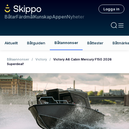
Logga in
Båtar
Färdmål
Kunskap
Appen
Nyheter
Båtannonser
Aktuellt
Båtguiden
Båttester
Båtmärk
Båtaannonser
/
Victory
/
Victory A6 Cabin Mercury F150 2026
Superdeal!