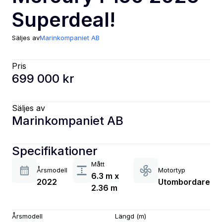
Superdeal!
Säljes av
Marinkompaniet AB
Pris
699 000 kr
Säljes av
Marinkompaniet AB
Specifikationer
Mått
Årsmodell
Motortyp
6.3 m x
2022
Utombordare
2.36 m
Årsmodell
Längd (m)