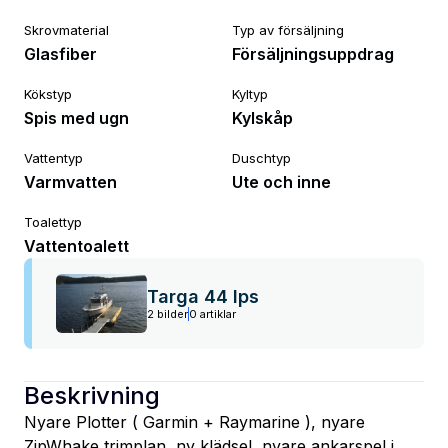
Skrovmaterial
Typ av försäljning
Glasfiber
Försäljningsuppdrag
Kökstyp
Kyltyp
Spis med ugn
Kylskåp
Vattentyp
Duschtyp
Varmvatten
Ute och inne
Toalettyp
Vattentoalett
Targa 44 Ips
2 bilder
0 artiklar
Beskrivning
Nyare Plotter ( Garmin + Raymarine ), nyare 
ZipWhake trimplan, ny klädsel, nyare ankarspel i 