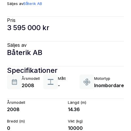
Säljes av
Båterik AB
Pris
3 595 000 kr
Säljes av
Båterik AB
Specifikationer
Årsmodell
Mått
Motortyp
2008
-
Inombordare
Årsmodell
Längd (m)
2008
14.36
Bredd (m)
Vikt (kg)
0
10000