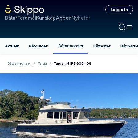
Logga in
Båtar
Färdmål
Kunskap
Appen
Nyheter
Båtannonser
Aktuellt
Båtguiden
Båttester
Båtmärk
Båtaannonser
/
Targa
/
Targa 44 IPS 600 -08