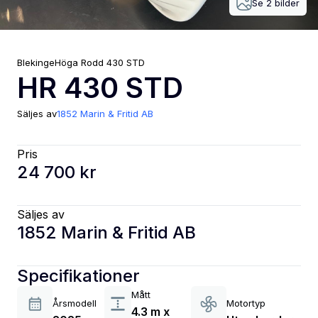
Se
2
bilder
Blekinge
Höga Rodd
430 STD
HR 430 STD
Säljes av
1852 Marin & Fritid AB
Pris
24 700 kr
Säljes av
1852 Marin & Fritid AB
Specifikationer
Mått
Årsmodell
Motortyp
4.3 m x