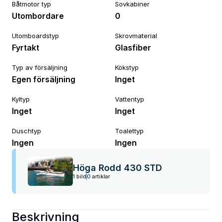
Båtmotor typ
Sovkabiner
Utombordare
0
Utomboardstyp
Skrovmaterial
Fyrtakt
Glasfiber
Typ av försäljning
Kökstyp
Egen försäljning
Inget
Kyltyp
Vattentyp
Inget
Inget
Duschtyp
Toalettyp
Ingen
Ingen
Höga Rodd 430 STD
1 bild
0 artiklar
Beskrivning