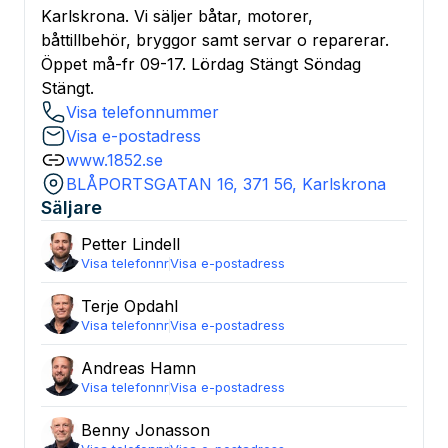
Karlskrona. Vi säljer båtar, motorer,
båttillbehör, bryggor samt servar o reparerar.
Öppet må-fr 09-17. Lördag Stängt Söndag
Stängt.
Visa telefonnummer
Visa e-postadress
www.1852.se
BLÅPORTSGATAN 16, 371 56, Karlskrona
Säljare
Petter
Lindell
Visa telefonnr
Visa e-postadress
Terje
Opdahl
Visa telefonnr
Visa e-postadress
Andreas
Hamn
Visa telefonnr
Visa e-postadress
Benny
Jonasson