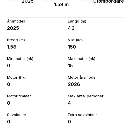
2025
Utombordare
1.58 m
Årsmodell
Längd (m)
2025
4.3
Bredd (m)
Vikt (kg)
1.58
150
Min motor (hk)
Max motor (hk)
0
15
Motor (hk)
Motor årsmodell
0
2026
Motor timmar
Max antal personer
0
4
Sovplatser
Extra sovplatser
0
0