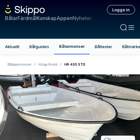
Logga in
Båtar
Färdmål
Kunskap
Appen
Nyheter
Båtannonser
Aktuellt
Båtguiden
Båttester
Båtmärk
Båtaannonser
/
Höga Rodd
/
HR 430 STD