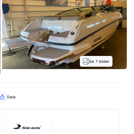
Se
7
bilder
Dela