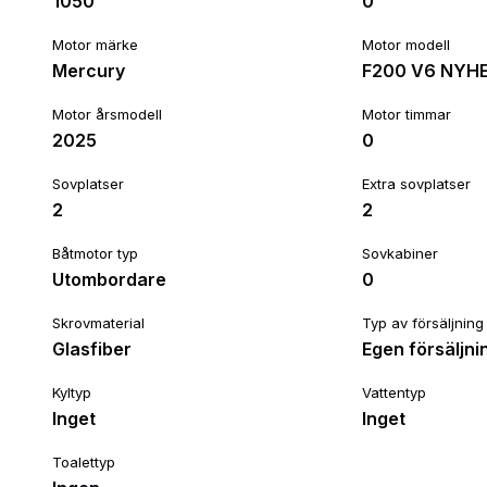
1050
0
Motor märke
Motor modell
Mercury
F200 V6 NYHE
Motor årsmodell
Motor timmar
2025
0
Sovplatser
Extra sovplatser
2
2
Båtmotor typ
Sovkabiner
Utombordare
0
Skrovmaterial
Typ av försäljning
Glasfiber
Egen försäljni
Kyltyp
Vattentyp
Inget
Inget
Toalettyp