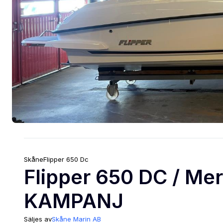
Skåne
Flipper
650 Dc
Flipper 650 DC / Me
KAMPANJ
Säljes av
Skåne Marin AB