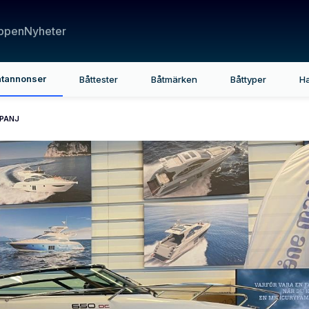
ppen
Nyheter
tannonser
Båttester
Båtmärken
Båttyper
H
MPANJ