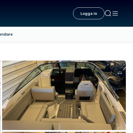
Logga in
andlare