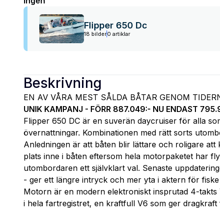
Ingen
Flipper 650 Dc
18 bilder
0 artiklar
Beskrivning
EN AV VÅRA MEST SÅLDA BÅTAR GENOM TIDERN
UNIK KAMPANJ - FÖRR 887.049:- NU ENDAST 795.
Flipper 650 DC är en suverän daycruiser för alla s
övernattningar. Kombinationen med rätt sorts utombo
Anledningen är att båten blir lättare och roligare at
plats inne i båten eftersom hela motorpaketet har flyt
utombordaren ett självklart val. Senaste uppdateri
- ger ett längre intryck och mer yta i aktern för fisk
Motorn är en modern elektroniskt insprutad 4-takt
i hela fartregistret, en kraftfull V6 som ger dragkraf