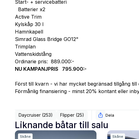
Start- + servicebatteri
  Batterier x2
Active Trim
Kylskåp 30 l
Hamnkapell
Simrad Glass Bridge GO12"
Trimplan
Vattenskidstång
Ordinarie pris:  889.000:-
NU KAMPANJPRIS   795.900:-
Först till kvarn - vi har mycket begränsad tillgång til
Förmånlig finansiering - minst 20% kontant eller in
Daycruiser (253)
Flipper (25)
Dela
Liknande båtar till salu
Skåne
Skåne