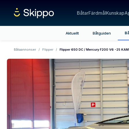
Båtar
Färdmål
Kunskap
A
Bå
Aktuellt
Båtguiden
Båtaannonser
/
Flipper
/
Flipper 650 DC / Mercury F200 V6 -25 KA