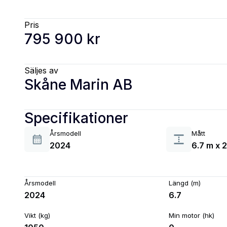
Pris
795 900 kr
Säljes av
Skåne Marin AB
Specifikationer
Årsmodell
Mått
2024
6.7 m x 
Årsmodell
Längd (m)
2024
6.7
Vikt (kg)
Min motor (hk)