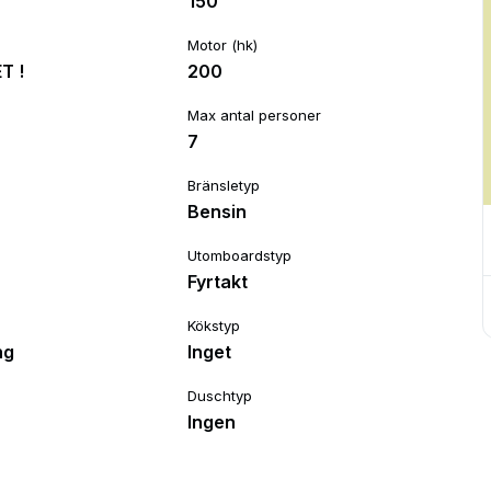
150
Motor (hk)
T !
200
Max antal personer
7
Bränsletyp
Bensin
Utomboardstyp
Fyrtakt
Kökstyp
ng
Inget
Duschtyp
Ingen