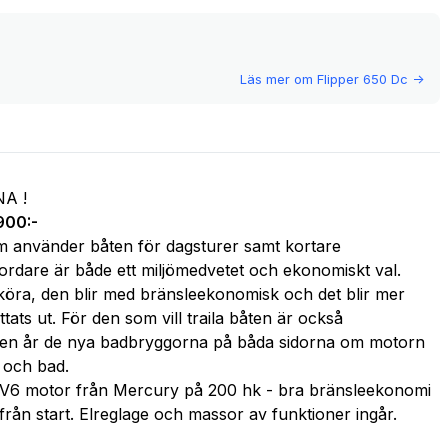
Läs mer om
Flipper 650 Dc
->
A !
900:-
om använder båten för dagsturer samt kortare 
rdare är både ett miljömedvetet och ekonomiskt val. 
t köra, den blir med bränsleekonomisk och det blir mer 
tats ut. För den som vill traila båten är också 
ngen år de nya badbryggorna på båda sidorna om motorn 
e och bad.
s V6 motor från Mercury på 200 hk - bra bränsleekonomi 
t från start. Elreglage och massor av funktioner ingår.