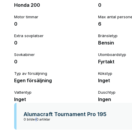
Honda 200
0
Motor timmar
Max antal person
0
6
Extra sovplatser
Bränsletyp
0
Bensin
Sovkabiner
Utomboardstyp
0
Fyrtakt
Typ av försäljning
Kökstyp
Egen försäljning
Inget
Vattentyp
Duschtyp
Inget
Ingen
Alumacraft Tournament Pro 195
0 bilder
0 artiklar