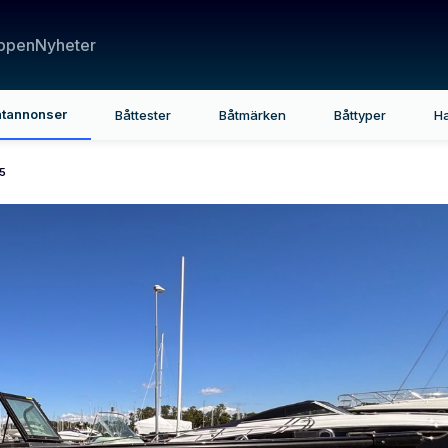
ppen
Nyheter
tannonser
Båttester
Båtmärken
Båttyper
H
15