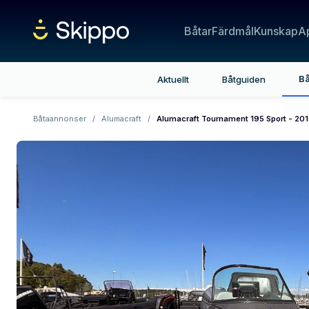
Båtar
Färdmål
Kunskap
A
Bå
Aktuellt
Båtguiden
Båtaannonser
/
Alumacraft
/
Alumacraft Tournament 195 Sport - 20