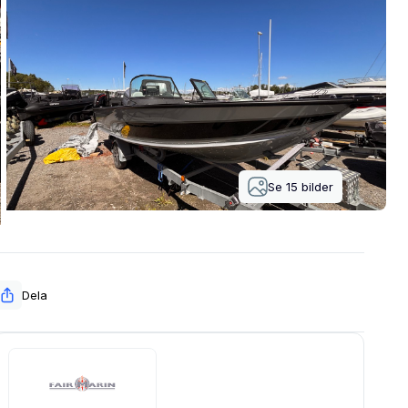
Se
15
bilder
Dela