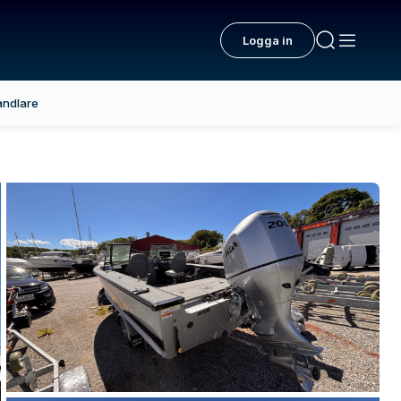
Logga in
andlare