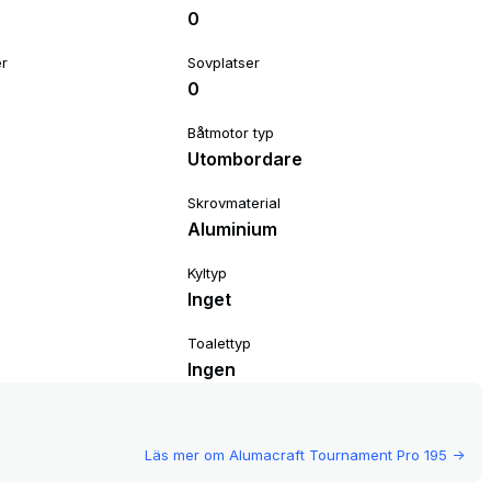
0
er
Sovplatser
0
Båtmotor typ
Utombordare
Skrovmaterial
Aluminium
Kyltyp
Inget
Toalettyp
Ingen
Läs mer om
Alumacraft Tournament Pro 195
->