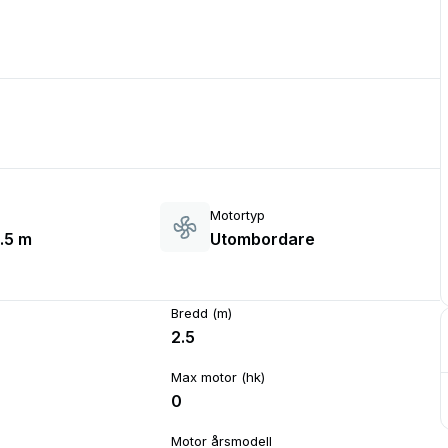
Motortyp
2.5 m
Utombordare
Bredd (m)
2.5
Max motor (hk)
0
Motor årsmodell