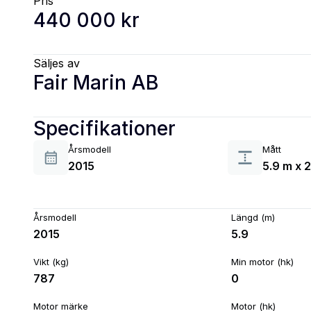
Pris
440 000 kr
Säljes av
Fair Marin AB
Specifikationer
Årsmodell
Mått
2015
5.9 m x 
Årsmodell
Längd (m)
2015
5.9
Vikt (kg)
Min motor (hk)
787
0
Motor märke
Motor (hk)