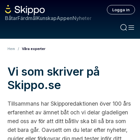
Logga in
Båtar
Färdmål
Kunskap
Appen
Nyheter
Hem
/
Våra experter
Vi som skriver på
Skippo.se
Tillsammans har Skipporedaktionen över 100 års
erfarenhet av ämnet båt och vi delar gladeligen
med oss av för att ditt båtliv ska bli så bra som
det bara går. Oavsett om du letar efter nyheter,
guider eller förkovrar dig med tester inför ditt