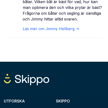
båtar. Vilken båt är bäst för vad, hur kan
man optimera den och vilka prylar är bäst?
Frågorna om båtar och segling är oändliga
och Jimmy hittar alltid svaren.
Läs mer om
Jimmy Hellberg
->
UTFORSKA
SKIPPO