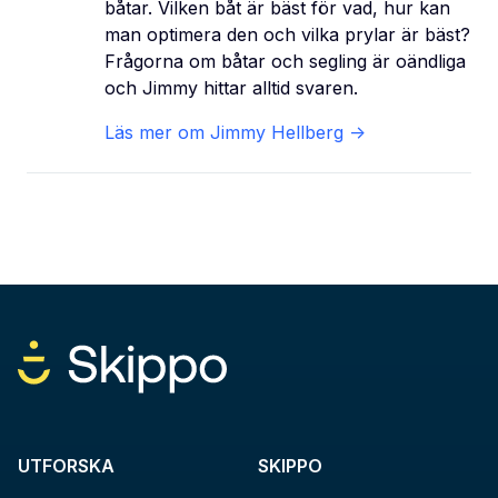
båtar. Vilken båt är bäst för vad, hur kan
man optimera den och vilka prylar är bäst?
Frågorna om båtar och segling är oändliga
och Jimmy hittar alltid svaren.
Läs mer om
Jimmy Hellberg
->
UTFORSKA
SKIPPO