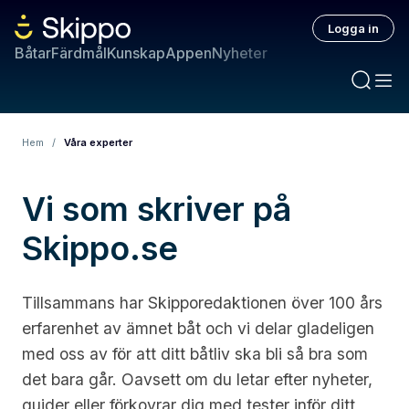
Logga in
Båtar
Färdmål
Kunskap
Appen
Nyheter
Hem
/
Våra experter
Vi som skriver på
Skippo.se
Tillsammans har Skipporedaktionen över 100 års
erfarenhet av ämnet båt och vi delar gladeligen
med oss av för att ditt båtliv ska bli så bra som
det bara går. Oavsett om du letar efter nyheter,
guider eller förkovrar dig med tester inför ditt