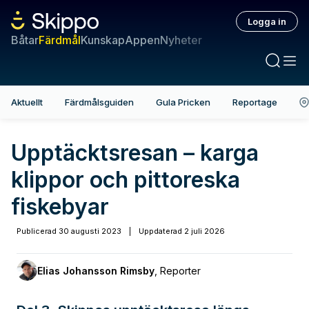
Logga in
Båtar
Färdmål
Kunskap
Appen
Nyheter
Aktuellt
Färdmålsguiden
Gula Pricken
Reportage
Upptäcktsresan – karga
klippor och pittoreska
fiskebyar
Publicerad
30 augusti 2023
|
Uppdaterad
2 juli 2026
Elias Johansson Rimsby
,
Reporter