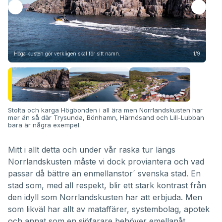
Höga kusten gör verkligen skäl för sitt namn.
1/9
Vac
Stolta och karga Högbonden i all ära men Norrlandskusten har
mer än så där Trysunda, Bönhamn, Härnösand och Lill-Lubban
bara är några exempel.
Mitt i allt detta och under vår raska tur längs
Norrlandskusten måste vi dock proviantera och vad
passar då bättre än enmellanstor´ svenska stad. En
stad som, med all respekt, blir ett stark kontrast från
den idyll som Norrlandskusten har att erbjuda. Men
som likväl har allt av mataffärer, systembolag, apotek
och annat som en sjöfarare behöver emellanåt.