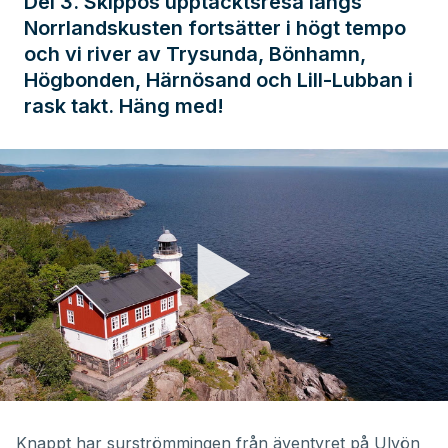
Del 3. Skippos upptäcktsresa längs
Norrlandskusten fortsätter i högt tempo
och vi river av Trysunda, Bönhamn,
Högbonden, Härnösand och Lill-Lubban i
rask takt. Häng med!
Knappt har surströmmingen från
äventyret på Ulvön