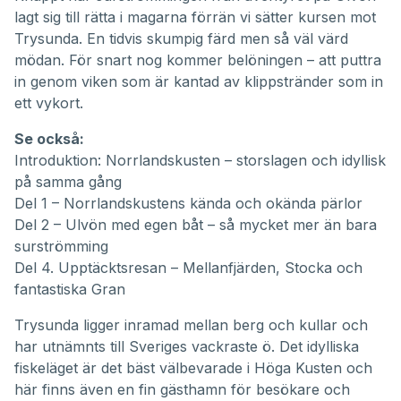
lagt sig till rätta i magarna förrän vi sätter kursen mot
Trysunda. En tidvis skumpig färd men så väl värd
mödan. För snart nog kommer belöningen – att puttra
in genom viken som är kantad av klippstränder som in
ett vykort.
Se också:
Introduktion: Norrlandskusten – storslagen och idyllisk
på samma gång
Del 1 – Norrlandskustens kända och okända pärlor
Del 2 – Ulvön med egen båt – så mycket mer än bara
surströmming
Del 4. Upptäcktsresan – Mellanfjärden, Stocka och
fantastiska Gran
Trysunda ligger inramad mellan berg och kullar och
har utnämnts till Sveriges vackraste ö. Det idylliska
fiskeläget är det bäst välbevarade i Höga Kusten och
här finns även en fin gästhamn för besökare och