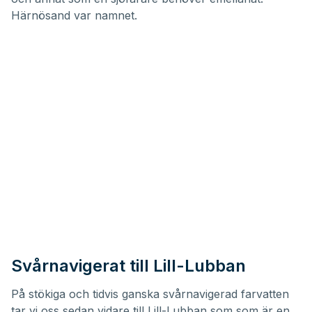
Härnösand var namnet.
Svårnavigerat till Lill-Lubban
På stökiga och tidvis ganska svårnavigerad farvatten
tar vi oss sedan vidare till Lill-Lubban som som är en