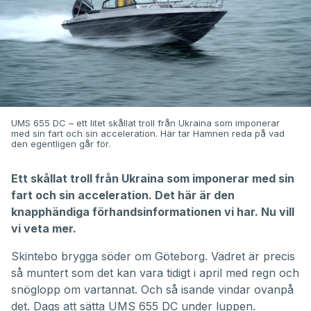
UMS 655 DC – ett litet skållat troll från Ukraina som imponerar
med sin fart och sin acceleration. Här tar Hamnen reda på vad
den egentligen går för.
Ett skållat troll från Ukraina som imponerar med sin
fart och sin acceleration. Det här är den
knapphändiga förhandsinformationen vi har. Nu vill
vi veta mer.
Skintebo brygga söder om Göteborg. Vädret är precis
så muntert som det kan vara tidigt i april med regn och
snöglopp om vartannat. Och så isande vindar ovanpå
det. Dags att sätta
UMS 655 DC
under luppen.