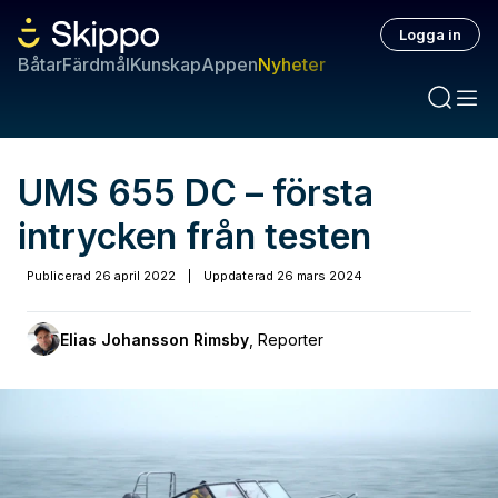
Logga in
Båtar
Färdmål
Kunskap
Appen
Nyheter
UMS 655 DC – första
intrycken från testen
Publicerad
26 april 2022
|
Uppdaterad
26 mars 2024
Elias Johansson Rimsby
,
Reporter