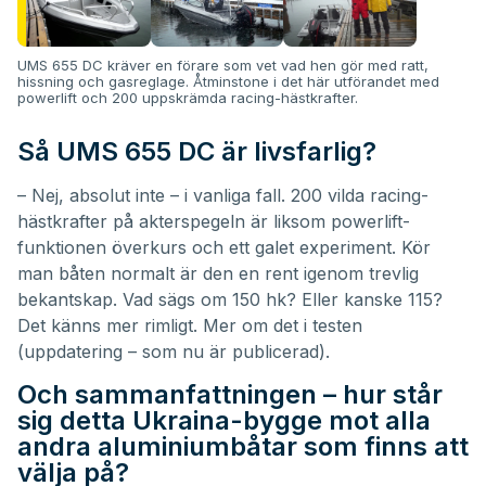
UMS 655 DC kräver en förare som vet vad hen gör med ratt,
hissning och gasreglage. Åtminstone i det här utförandet med
powerlift och 200 uppskrämda racing-hästkrafter.
Så UMS 655 DC är livsfarlig?
– Nej, absolut inte – i vanliga fall. 200 vilda racing-
hästkrafter på akterspegeln är liksom powerlift-
funktionen överkurs och ett galet experiment. Kör
man båten normalt är den en rent igenom trevlig
bekantskap. Vad sägs om 150 hk? Eller kanske 115?
Det känns mer rimligt. Mer om det i testen
(
uppdatering – som nu är publicerad
).
Och sammanfattningen – hur står
sig detta Ukraina-bygge mot alla
andra aluminiumbåtar som finns att
välja på?