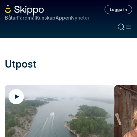
Logga in
Båtar
Färdmål
Kunskap
Appen
Nyheter
Utpost