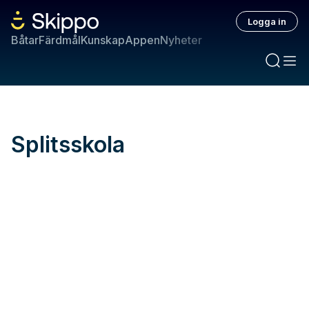
Logga in
Båtar
Färdmål
Kunskap
Appen
Nyheter
Splitsskola