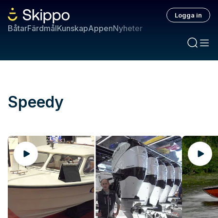
Logga in
Båtar
Färdmål
Kunskap
Appen
Nyheter
Speedy