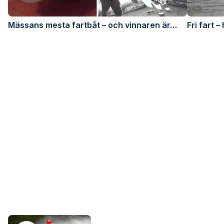
Mässans mesta fartbåt – och vinnaren är…
Fri fart 