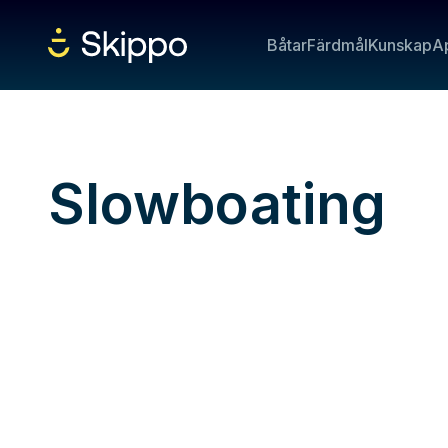
Båtar
Färdmål
Kunskap
A
Slowboating