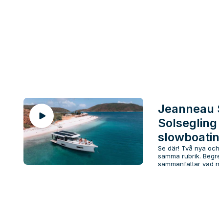
Jeanneau 
Solseglin
slowboati
Se där! Två nya och
samma rubrik. Begr
sammanfattar vad n