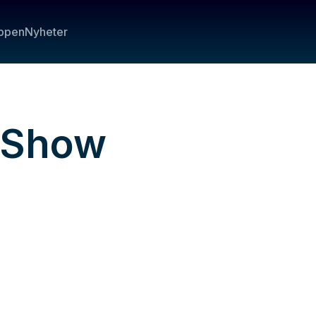
ppen
Nyheter
 Show