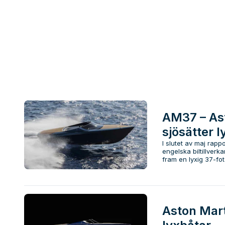
AM37 – As
sjösätter l
I slutet av maj ra
engelska biltillverk
fram en lyxig 37-fota
Aston Mart