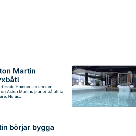
ton Martin
yxbåt!
pporterade Hamnen.se om den
aren Aston Martins planer på att ta
re. Nu är...
in börjar bygga