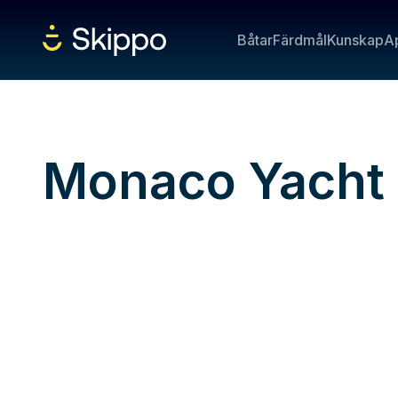
Båtar
Färdmål
Kunskap
A
Monaco Yacht