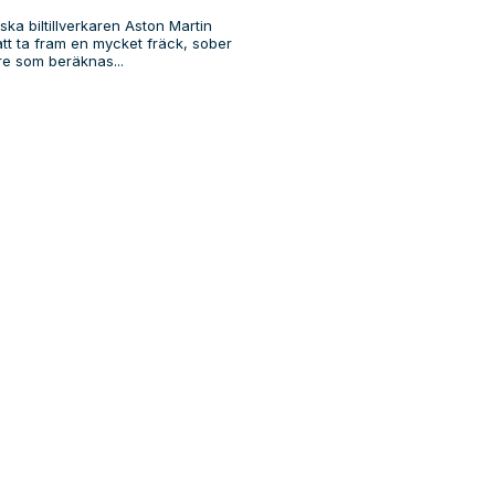
ka biltillverkaren Aston Martin
att ta fram en mycket fräck, sober
re som beräknas...