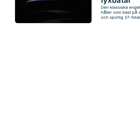
lyxbåtar
Den klassiska engels
håller som bäst på 
och sportig 37-fota