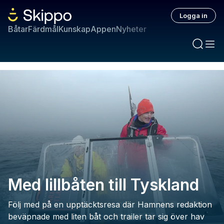
Logga in
Båtar
Färdmål
Kunskap
Appen
Nyheter
Med lillbåten till Tyskland
Följ med på en upptäcktsresa där Hamnens redaktion
beväpnade med liten båt och trailer tar sig över hav