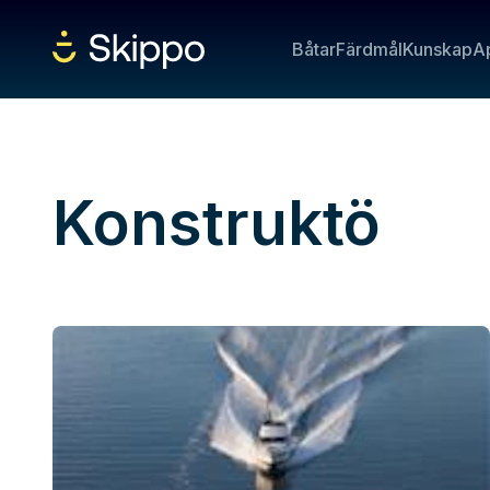
Båtar
Färdmål
Kunskap
A
Konstruktö