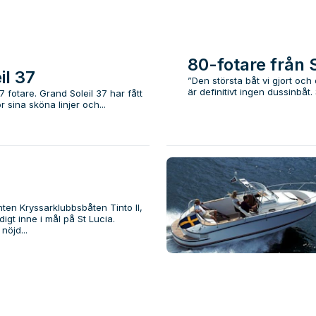
80-fotare från
il 37
”Den största båt vi gjort oc
är definitivt ingen dussinbåt.
e. Grand Soleil 37 har fått
 sina sköna linjer och...
anten Kryssarklubbsbåten Tinto II,
digt inne i mål på St Lucia.
öjd...