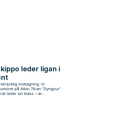
kippo leder ligan i
unt
rskräcklig mottagning. Vi
humöret på Albin 78:an ”Dyngsur”
ar leder sin klass – är...