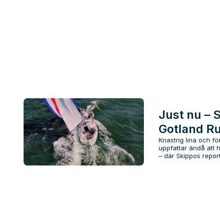
Just nu – S
Gotland R
Knastrig lina och fö
uppfattar ändå att 
– där Skippos reportr