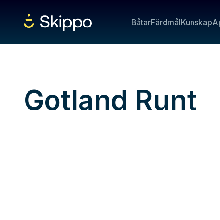
Båtar
Färdmål
Kunskap
A
Gotland Runt