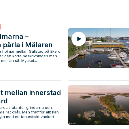
lmarna –
 pärla i Mälaren
 holmar mellan Gällstaö på Ekerö
der den korta beskrivningen men
mer än så. Mycket...
tt mellan innerstad
ård
precis utanför grindarna och
a räckhåll. Men framför allt kan
ta med ett fantastiskt vackert