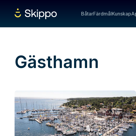
Båtar
Färdmål
Kunskap
A
Gästhamn