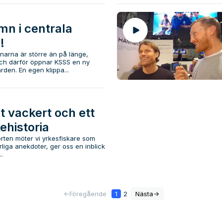
n i centrala
!
arna är större än på länge,
ch därför öppnar KSSS en ny
den. En egen klippa...
t vackert och ett
ehistoria
orten möter vi yrkesfiskare som
liga anekdoter, ger oss en inblick
..
<-
Föregående
1
2
Nästa
->