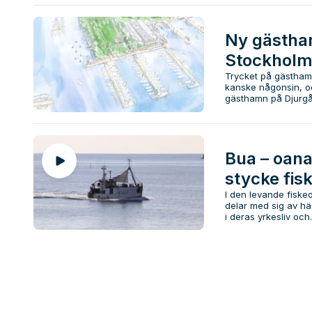
Ny gästham
Stockholm
Trycket på gästhamn
kanske någonsin, o
gästhamn på Djurgår
Bua – oana
stycke fisk
I den levande fiske
delar med sig av här
i deras yrkesliv och.