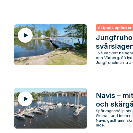
Skippo upptäcker
Jungfruho
svårslagen
Två vackert belägna
och Vårberg. Så ly
Jungfruholmarna är 
Navis – mi
och skärg
Spårvagnshållplats 
Gröna Lund inom när
Navis gästhamn skry
läge....