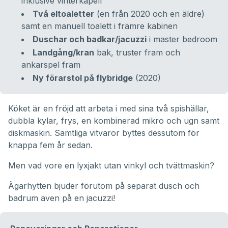
inklusive vinterkapell
Två eltoaletter
(en från 2020 och en äldre)
samt en manuell toalett i främre kabinen
Duschar och badkar/jacuzzi
i master bedroom
Landgång/kran
bak, truster fram och
ankarspel fram
Ny förarstol på flybridge
(2020)
Köket är en fröjd att arbeta i med sina två spishällar,
dubbla kylar, frys, en kombinerad mikro och ugn samt
diskmaskin. Samtliga vitvaror byttes dessutom för
knappa fem år sedan.
Men vad vore en lyxjakt utan vinkyl och tvättmaskin?
Ägarhytten bjuder förutom på separat dusch och
badrum även på en jacuzzi!