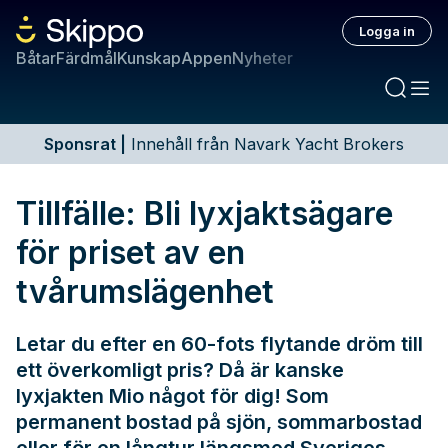
Logga in
Båtar
Färdmål
Kunskap
Appen
Nyheter
Sponsrat
|
Innehåll från Navark Yacht Brokers
Tillfälle: Bli lyxjaktsägare
för priset av en
tvårumslägenhet
Letar du efter en 60-fots flytande dröm till
ett överkomligt pris? Då är kanske
lyxjakten Mio något för dig! Som
permanent bostad på sjön, sommarbostad