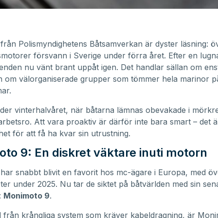
n från Polismyndighetens Båtsamverkan är dyster läsning: ö
otorer försvann i Sverige under förra året. Efter en lugn
renden nu vänt brant uppåt igen. Det handlar sällan om ens
an om välorganiserade grupper som tömmer hela marinor p
ar.
nder vinterhalvåret, när båtarna lämnas obevakade i mörkre
arbetsro. Att vara proaktiv är därför inte bara smart – det 
et för att få ha kvar sin utrustning.
to 9: En diskret väktare inuti motorn
ar snabbt blivit en favorit hos mc-ägare i Europa, med ö
ter under 2025. Nu tar de siktet på båtvärlden med sin sen
:
Monimoto 9
.
nad från krångliga system som kräver kabeldragning, är Mon