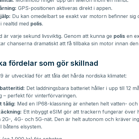
amtal:
Monimoto ringer upp din telefon inom en minut.
årning:
GPS-positionen aktiveras direkt i appen.
jälp:
Du kan omedelbart se exakt var motorn befinner sig 
 i realtid med
polis
.
ld är varje sekund livsviktig. Genom att kunna ge
polis
en ex
kar chanserna dramatiskt att få tillbaka sin motor innan de
ka fördelar som gör skillnad
 är utvecklad för att tåla det hårda nordiska klimatet:
batteritid:
Det laddningsbara batteriet håller i upp till 12 
g – perfekt för vinterförvaringen.
 tålig:
Med en IP68-klassning är enheten helt vatten- och
täckning:
Ett inbyggt eSIM gör att trackern fungerar över 
a 2G-, 4G- och 5G-nät. Den är helt autonom och kräver in
ll båtens elsystem.