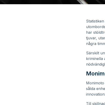
Statistike
utombordsm
har stöldt
tjuvar, ut
några timm
Särskilt u
kriminella 
nödvändigh
Monimo
Monimoto h
sålda enhe
innovation
Till skill