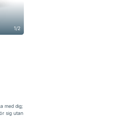
1/2
ka med dig;
ör sig utan