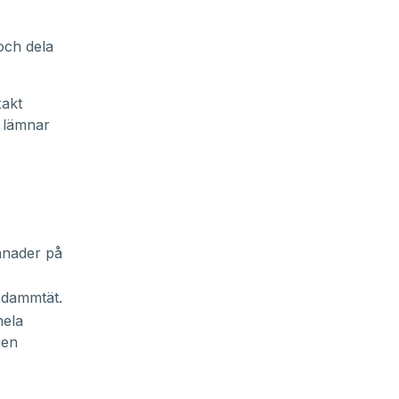
och dela
akt
n lämnar
månader på
 dammtät.
hela
gen