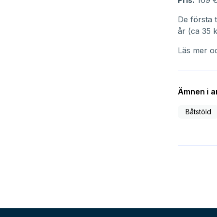
Pris:
169 €
De första 
år (ca 35 
Läs mer o
Ämnen i ar
Båtstöld