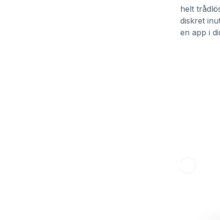
helt trådl
diskret in
en app i di