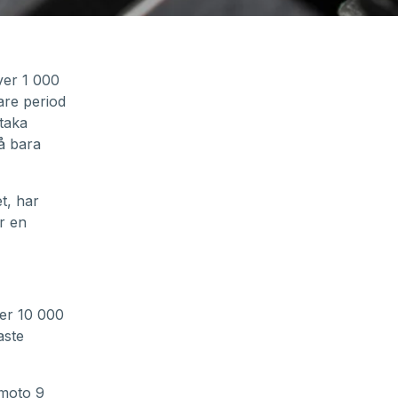
ver 1 000
are period
taka
å bara
t, har
är en
ver 10 000
aste
imoto 9