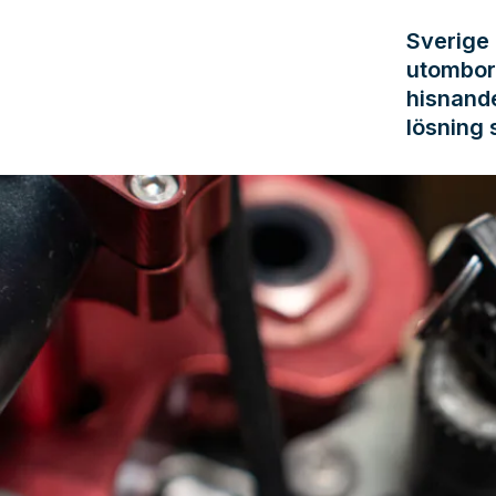
Sverige 
utombord
hisnande
lösning s