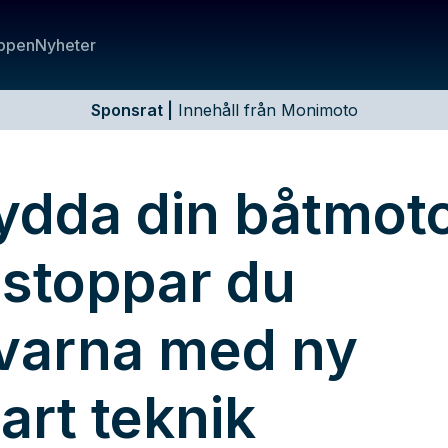
ppen
Nyheter
Sponsrat
|
Innehåll från Monimoto
ydda din båtmoto
 stoppar du
uvarna med ny
art teknik