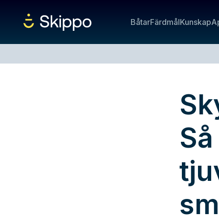
Båtar
Färdmål
Kunskap
A
Sk
Så
tj
sm