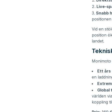
Direkts
Live-sp
Snabb h
positionen
Vid en stö
position ö
landet.
Teknis
Monimoto 9
Ett års 
en laddnin
Extremt
Global 
världen vi
koppling ti