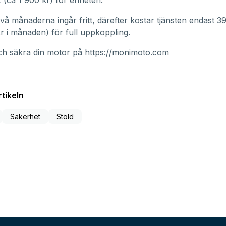
 (ca 1 900 kr) för enheten.
två månaderna ingår fritt, därefter kostar tjänsten endast 3
kr i månaden) för full uppkoppling.
ch säkra din motor på
https://monimoto.com
tikeln
Säkerhet
Stöld