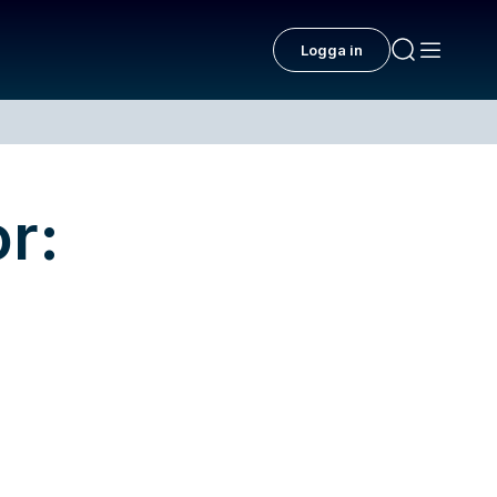
Logga in
r: