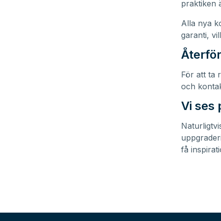
praktiken 
Alla nya k
garanti, vi
Återför
För att ta
och kontak
Vi ses
Naturligtv
uppgrader
få inspirat