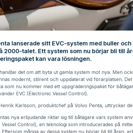
nta lanserade sitt EVC-system med buller och 
å 2000-talet. Ett system som nu börjar bli till år
eringspaket kan vara lösningen.
handlar det om att byta ut gamla system mot nya. Men ock
nnas modernt, stilrent och uppdaterat vid förarplatsen. De
ta som nu kommer med ett uppgraderingspaket för båtägar
änder EVC (Electronic Vessel Control).
Henrik Karlsson, produktchef på Volvo Penta, uttrycker det
ntas nya erbjudande riktar sig till båtägare vars system a
c Vessel Control), en teknologi som introducerades på mitt
. Eftersom många av dessa system nu börjar bli till åren, er