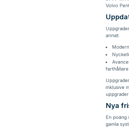
Volvo Pent
Uppdat
Uppgrader
annat:
Moderna
Nyckellö
Avancer
farthållar
Uppgraderi
inklusive 
uppgradera
Nya fr
En poäng 
gamla syst