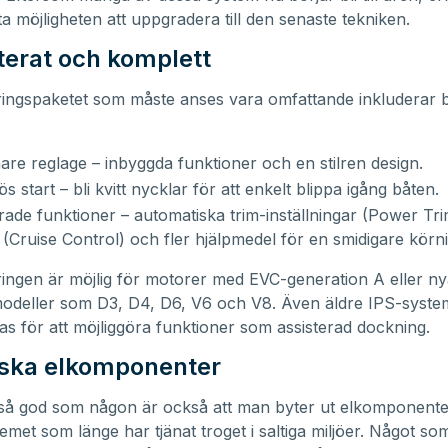
a möjligheten att uppgradera till den senaste tekniken.
erat och komplett
ingspaketet som måste anses vara omfattande inkluderar 
re reglage – inbyggda funktioner och en stilren design.
s start – bli kvitt nycklar för att enkelt blippa igång båten.
ade funktioner – automatiska trim-inställningar (Power Trim
e (Cruise Control) och fler hjälpmedel för en smidigare körn
ngen är möjlig för motorer med EVC-generation A eller ny
modeller som D3, D4, D6, V6 och V8. Även äldre IPS-syste
s för att möjliggöra funktioner som assisterad dockning.
iska elkomponenter
så god som någon är också att man byter ut elkomponenter
emet som länge har tjänat troget i saltiga miljöer. Något som