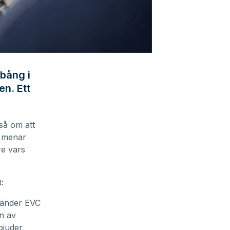
bång i
en. Ett
så om att
t menar
e vars
:
nvänder EVC
en av
bjuder