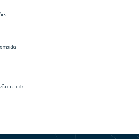
års
hemsida
 våren och