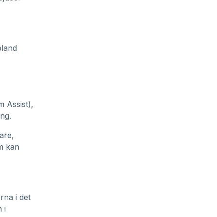
bland
 Assist),
ing.
are,
m kan
na i det
 i