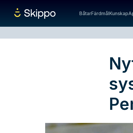
Båtar
Färdmål
Kunskap
A
Nyt
sy
Pe