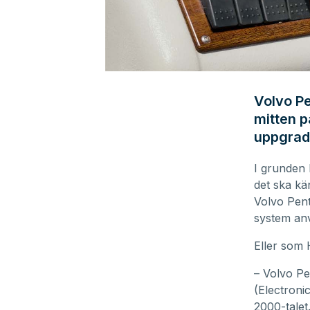
0
seconds
of
Volvo Pe
4
mitten p
minutes,
26
uppgrad
seconds
Volume
90%
I grunden 
det ska kä
Volvo Pen
system anv
Eller som 
– Volvo Pe
(Electroni
2000-talet