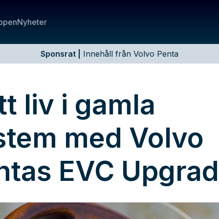
ppen
Nyheter
Sponsrat
|
Innehåll från Volvo Penta
t liv i gamla
stem med Volvo
ntas EVC Upgra