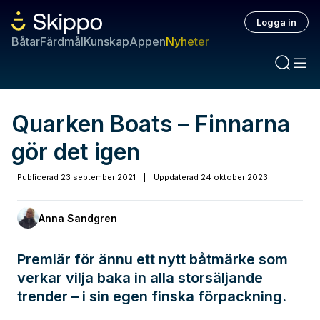
Logga in
Båtar
Färdmål
Kunskap
Appen
Nyheter
Quarken Boats – Finnarna
gör det igen
Publicerad
23 september 2021
|
Uppdaterad
24 oktober 2023
Anna Sandgren
Premiär för ännu ett nytt båtmärke som
verkar vilja baka in alla storsäljande
trender – i sin egen finska förpackning.