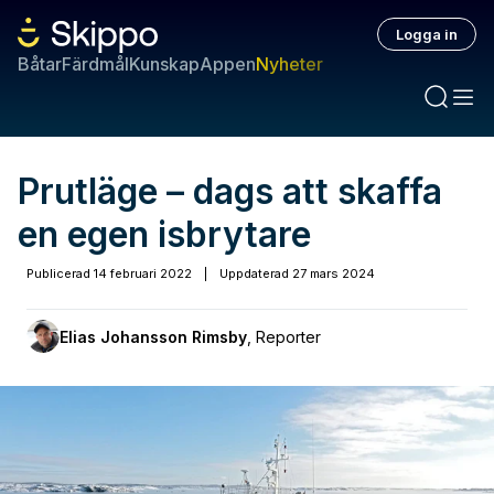
Logga in
Båtar
Färdmål
Kunskap
Appen
Nyheter
Prutläge – dags att skaffa
en egen isbrytare
Publicerad
14 februari 2022
|
Uppdaterad
27 mars 2024
Elias Johansson Rimsby
,
Reporter