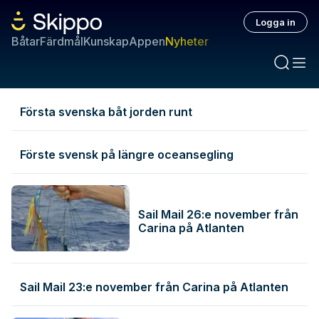
Logga in
Båtar
Färdmål
Kunskap
Appen
Nyheter
Senaste nyheterna
Första svenska båt jorden runt
Förste svensk på längre oceansegling
Sail Mail 26:e november från
Carina på Atlanten
Sail Mail 23:e november från Carina på Atlanten