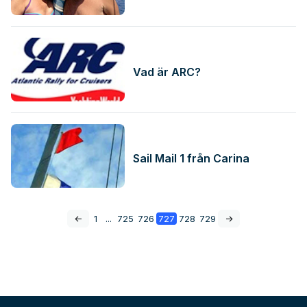
Vad är ARC?
Sail Mail 1 från Carina
<-
1
...
725
726
727
728
729
->