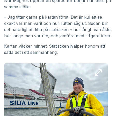
När Magnus öppnar en sparad tur börjar han alltid på
samma ställe.
– Jag tittar gärna på kartan först. Det är kul att se
exakt var man varit och hur rutten såg ut. Sedan blir
det naturligt att titta på statistiken – hur långt man åkte,
hur länge man var ute, och jämföra med tidigare turer.
Kartan väcker minnet. Statistiken hjälper honom att
sätta det i ett sammanhang.