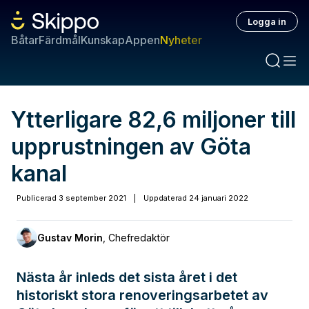
Logga in
Båtar
Färdmål
Kunskap
Appen
Nyheter
Ytterligare 82,6 miljoner till
upprustningen av Göta
kanal
Publicerad
3 september 2021
|
Uppdaterad
24 januari 2022
Gustav Morin
,
Chefredaktör
Nästa år inleds det sista året i det
historiskt stora renoveringsarbetet av