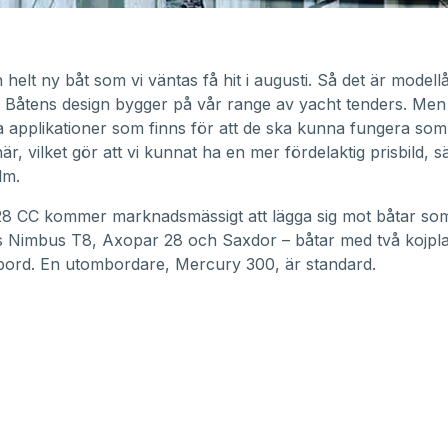
 helt ny båt som vi väntas få hit i augusti. Så det är modell
. Båtens design bygger på vår range av yacht tenders. Men
a applikationer som finns för att de ska kunna fungera som
här, vilket gör att vi kunnat ha en mer fördelaktig prisbild, s
lm.
8 CC kommer marknadsmässigt att lägga sig mot båtar so
s
Nimbus T8
,
Axopar 28
och
Saxdor
– båtar med två kojpl
bord. En utombordare, Mercury 300, är standard.