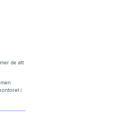
mmer de att
, men
ontoret i