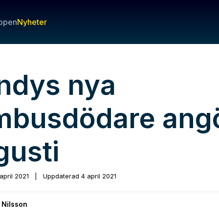
ppen
Nyheter
ndys nya
mbusdödare angö
gusti
 april 2021
|
Uppdaterad
4 april 2021
 Nilsson