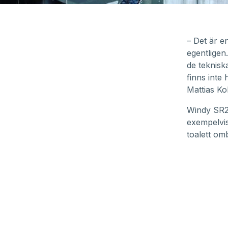
– Det är en
egentligen
de teknisk
finns inte 
Mattias Ko
Windy SR2
exempelvi
toalett om