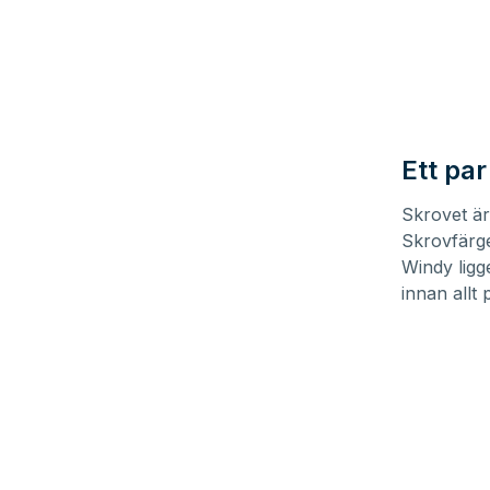
Ett pa
Skrovet är
Skrovfärge
Windy ligg
innan allt 