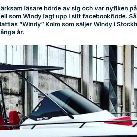
ärksam läsare hörde av sig och var nyfiken p
ll som Windy lagt upp i sitt facebookflöde. Så
attias ”Windy” Kolm som säljer Windy i Stock
ånga år.