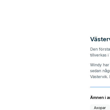
Väster
Den första
tillverkas 
Windy
har 
sedan någr
Västervik
Ämnen i ar
Axopar