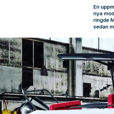
En uppm
nya mode
ringde M
sedan m