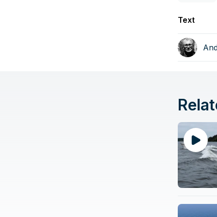
Text
And
Relat