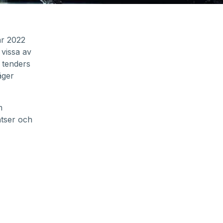
år 2022
 vissa av
 tenders
äger
m
atser och