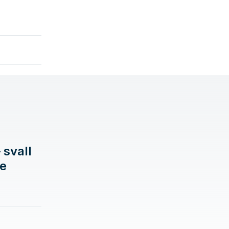
 svall
de