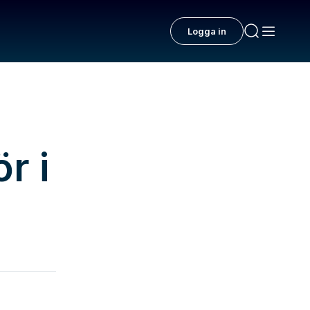
Logga in
r i