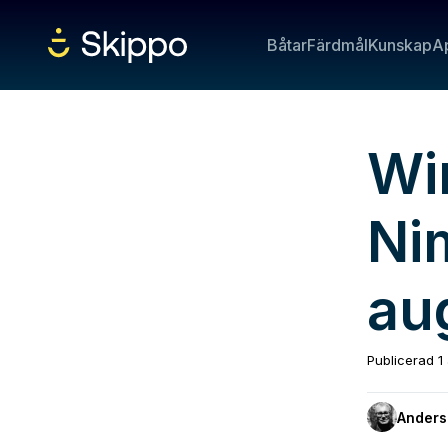
Båtar
Färdmål
Kunskap
A
Wi
Ni
au
Publicerad
1
Anders