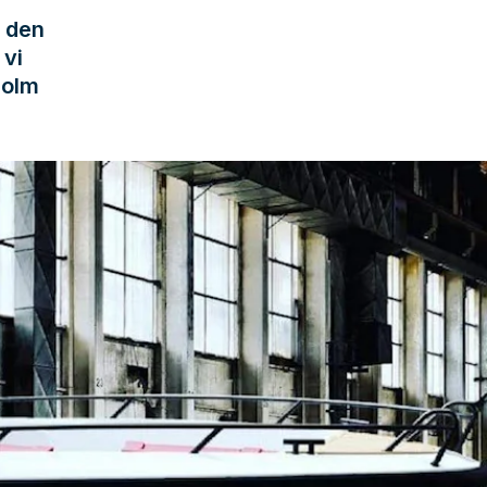
å den
 vi
holm