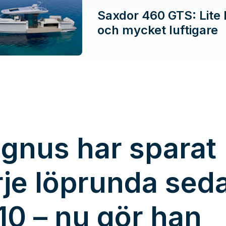
Saxdor 460 GTS: Lite 
och mycket luftigare
gnus har sparat
rje löprunda sed
10 – nu gör han