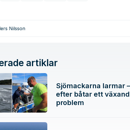
ers Nilsson
erade artiklar
Sjömackarna larmar –
efter båtar ett växan
problem