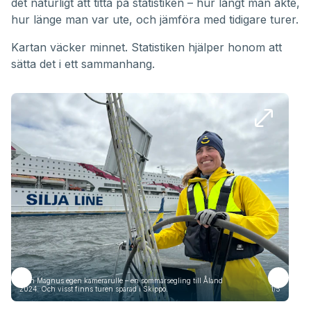
det naturligt att titta på statistiken – hur långt man åkte,
hur länge man var ute, och jämföra med tidigare turer.
Kartan väcker minnet. Statistiken hjälper honom att
sätta det i ett sammanhang.
Från Magnus egen kamerarulle – en sommarsegling till Åland
Frå
2024. Och visst finns turen sparad i Skippo.
1/5
2024