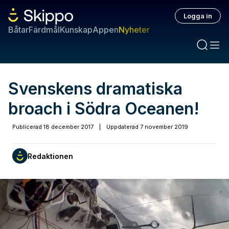
Logga in
Båtar
Färdmål
Kunskap
Appen
Nyheter
Svenskens dramatiska
broach i Södra Oceanen!
Publicerad
18 december 2017
|
Uppdaterad
7 november 2019
Redaktionen