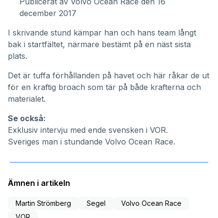
Publicerat av
Volvo Ocean Race
den 16
december 2017
I skrivande stund kämpar han och hans team långt
bak i startfältet, närmare bestämt på en näst sista
plats.
Det är tuffa förhållanden på havet och här råkar de ut
för en kraftig broach som tär på både krafterna och
materialet.
Se också:
Exklusiv intervju med ende svensken i VOR.
Sveriges man i stundande Volvo Ocean Race.
Ämnen i artikeln
Martin Strömberg
Segel
Volvo Ocean Race
VOR