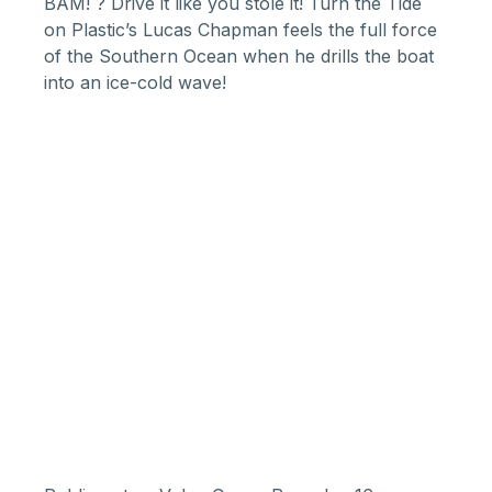
BAM! ? Drive it like you stole it! Turn the Tide
on Plastic’s Lucas Chapman feels the full force
of the Southern Ocean when he drills the boat
into an ice-cold wave!